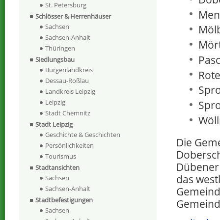
St. Petersburg
Men
Schlösser & Herrenhäuser
Sachsen
Mölb
Sachsen-Anhalt
Mört
Thüringen
Pasc
Siedlungsbau
Burgenlandkreis
Rote
Dessau-Roßlau
Spro
Landkreis Leipzig
Leipzig
Spro
Stadt Chemnitz
Wöll
Stadt Leipzig
Geschichte & Geschichten
Die Gem
Persönlichkeiten
Doberschü
Tourismus
Dübener 
Stadtansichten
das west
Sachsen
Sachsen-Anhalt
Gemeinde
Stadtbefestigungen
Gemeinde
Sachsen