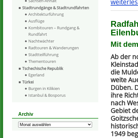
weiterles
Sachsen-Anhalt
Stadtrundgänge & Stadtrundfahrten
Architekturführung
Ausflüge
Radfah
Kombitouren – Rundgang &
Eilenb
Rundfahrt
Nachtwächter
Mit dem
Radtouren & Wanderungen
Stadtteilführung
Ab der n
Thementouren
Kleinstad
Tschechische Republik
die Muld
Egerland
weite Au
Türkei
Düben. D
Burgen in Kilikien
ihre Rich
Istanbul & Bosporus
nach Wes
Gebiet de
Archiv
Goitzsche
historisc
Archiv
1949 beg