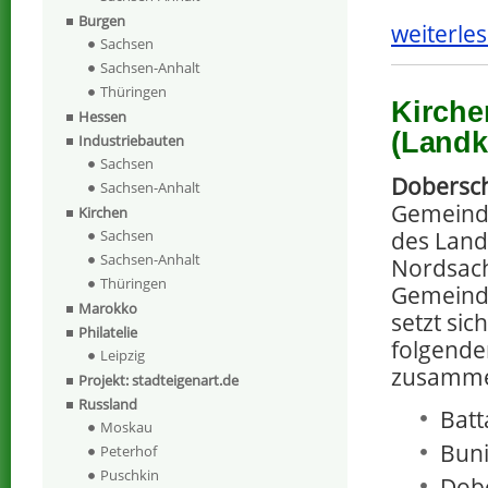
Burgen
weiterles
Sachsen
Sachsen-Anhalt
Thüringen
Kirche
Hessen
(Landk
Industriebauten
Sachsen
Dobersc
Sachsen-Anhalt
Gemeind
Kirchen
des Land
Sachsen
Sachsen-Anhalt
Nordsach
Thüringen
Gemeind
Marokko
setzt sic
Philatelie
folgende
Leipzig
zusamm
Projekt: stadteigenart.de
Russland
Batt
Moskau
Buni
Peterhof
Puschkin
Dobe