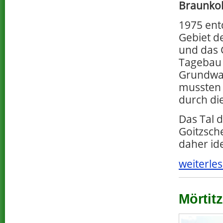
Braunko
1975 en
Gebiet d
und das 
Tagebau 
Grundwas
mussten 
durch di
Das Tal 
Goitzsch
daher id
weiterles
Mörtitz