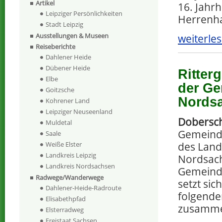
Artikel
16. Jahr
Leipziger Persönlichkeiten
Herrenh
Stadt Leipzig
Ausstellungen & Museen
weiterles
Reiseberichte
Dahlener Heide
Dübener Heide
Ritter
Elbe
der Ge
Goitzsche
Nords
Kohrener Land
Leipziger Neuseenland
Dobersc
Muldetal
Gemeind
Saale
des Land
Weiße Elster
Landkreis Leipzig
Nordsach
Landkreis Nordsachsen
Gemeind
Radwege/Wanderwege
setzt sic
Dahlener-Heide-Radroute
folgende
Elisabethpfad
zusamm
Elsterradweg
Freistaat Sachsen