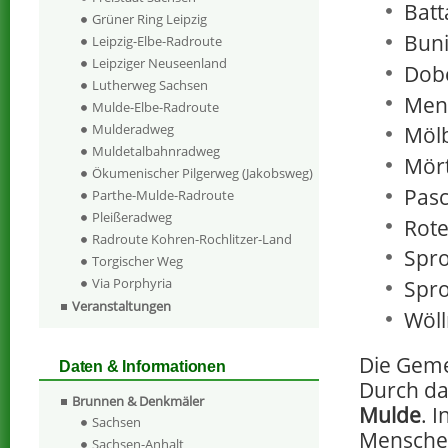
Batt
Grüner Ring Leipzig
Buni
Leipzig-Elbe-Radroute
Leipziger Neuseenland
Dobe
Lutherweg Sachsen
Men
Mulde-Elbe-Radroute
Mulderadweg
Mölb
Muldetalbahnradweg
Mört
Ökumenischer Pilgerweg (Jakobsweg)
Pasc
Parthe-Mulde-Radroute
Pleißeradweg
Rote
Radroute Kohren-Rochlitzer-Land
Spro
Torgischer Weg
Via Porphyria
Spro
Veranstaltungen
Wöll
Die Geme
Daten & Informationen
Durch da
Brunnen & Denkmäler
Mulde
. 
Sachsen
Mensche
Sachsen-Anhalt