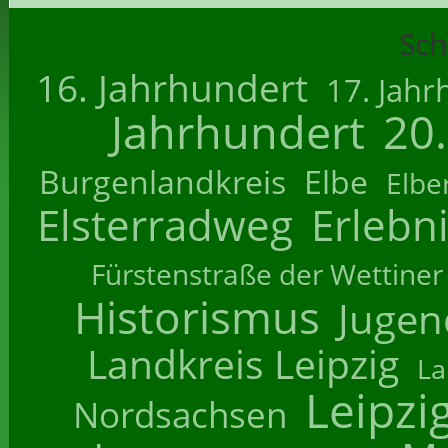
Sch
16. Jahrhundert
17. Jahr
Jahrhundert
20
Burgenlandkreis
Elbe
Elbe
Elsterradweg
Erlebn
Fürstenstraße der Wettiner
Historismus
Jugend
Landkreis Leipzig
La
Leipzi
Nordsachsen