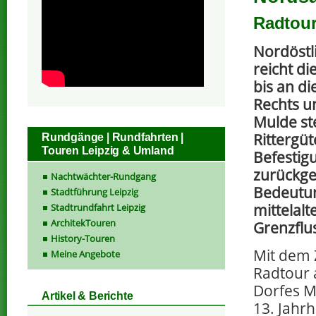
Radtour
Nordöstl
reicht d
bis an d
Rechts un
Mulde st
Rittergüt
Rundgänge | Rundfahrten |
Touren Leipzig & Umland
Befestig
zurückge
Nachtwächter-Rundgang
Bedeutun
Stadtführung Leipzig
mittelalt
Stadtrundfahrt Leipzig
ArchitekTouren
Grenzflu
History-Touren
Mit dem 
Meine Angebote
Radtour 
Dorfes M
Artikel & Berichte
13. Jahr