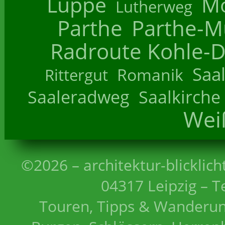
Luppe
M
Lutherweg
Parthe
Parthe-M
Radroute Kohle-D
Saa
Romanik
Rittergut
Saaleradweg
Saalkirche
Wei
©2026 – architektur-blicklich
04317 Leipzig – T
Touren, Tipps & Wanderun