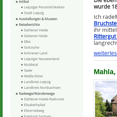
Artikel
wurde 1
Leipziger Persönlichkeiten
Stadt Leipzig
Ich rade
Ausstellungen & Museen
Bruchste
Reiseberichte
ihr mitte
Dahlener Heide
Rittergut
Dübener Heide
langrech
Elbe
Goitzsche
weiterles
Kohrener Land
Leipziger Neuseenland
Muldetal
Mahla,
Saale
Weiße Elster
Landkreis Leipzig
Landkreis Nordsachsen
Radwege/Wanderwege
Dahlener-Heide-Radroute
Elisabethpfad
Elsterradweg
Freistaat Sachsen