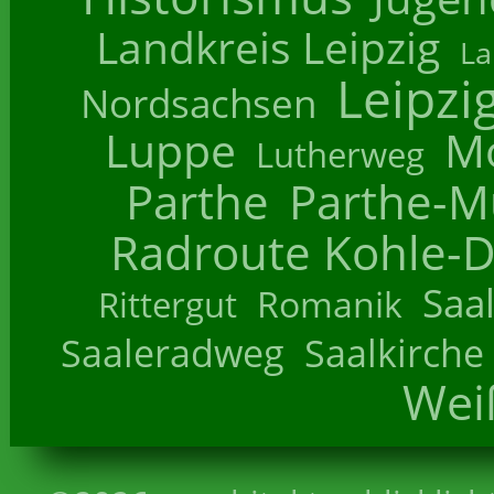
Landkreis Leipzig
La
Leipzi
Nordsachsen
Luppe
M
Lutherweg
Parthe
Parthe-M
Radroute Kohle-D
Saa
Romanik
Rittergut
Saaleradweg
Saalkirche
Wei