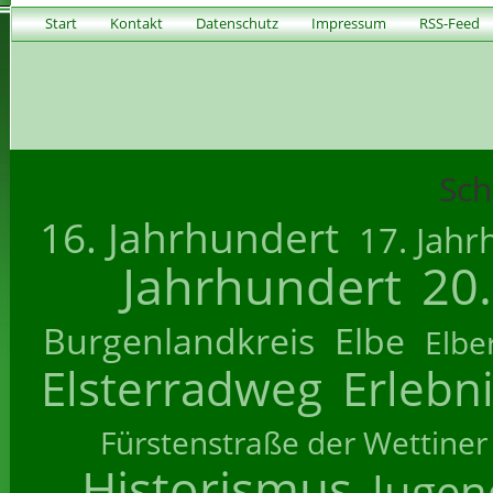
Start
Kontakt
Datenschutz
Impressum
RSS-Feed
Sch
16. Jahrhundert
17. Jahr
Jahrhundert
20
Burgenlandkreis
Elbe
Elbe
Elsterradweg
Erlebn
Fürstenstraße der Wettiner
Historismus
Jugend