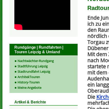
Radtour
Ende Juni
ich zu ei
den Raum
nördlich 
Torgau z
Dübener 
Rundgänge | Rundfahrten |
Touren Leipzig & Umland
Mit dem 
nach Mo
Nachtwächter-Rundgang
startete
Stadtführung Leipzig
mit dem 
Stadtrundfahrt Leipzig
ArchitekTouren
Audenhai
History-Touren
ein langg
Meine Angebote
Oberaud
Die
Kirc
mehrfach
Artikel & Berichte
Die eben