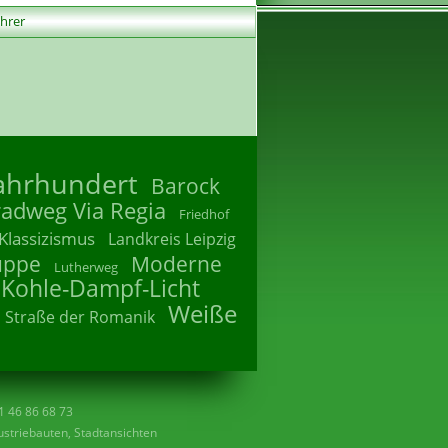
ührer
Jahrhundert
Barock
radweg Via Regia
Friedhof
Klassizismus
Landkreis Leipzig
uppe
Moderne
Lutherweg
 Kohle-Dampf-Licht
Weiße
Straße der Romanik
41 46 86 68 73
striebauten, Stadtansichten