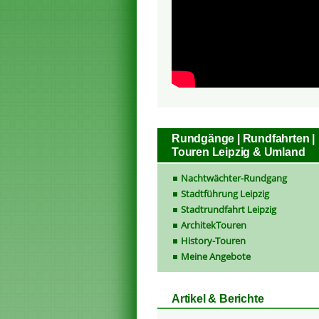
Rundgänge | Rundfahrten |
Touren Leipzig & Umland
Nachtwächter-Rundgang
Stadtführung Leipzig
Stadtrundfahrt Leipzig
ArchitekTouren
History-Touren
Meine Angebote
Artikel & Berichte