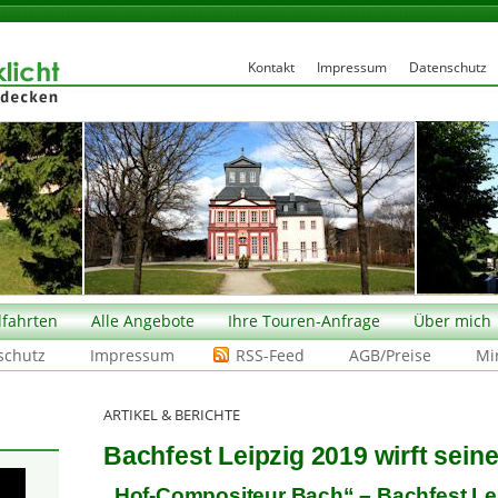
Kontakt
Impressum
Datenschutz
fahrten
Alle Angebote
Ihre Touren-Anfrage
Über mich
schutz
Impressum
RSS-Feed
AGB/Preise
Mi
ARTIKEL & BERICHTE
Bachfest Leipzig 2019 wirft sein
„Hof-Compositeur Bach“ – Bachfest Le