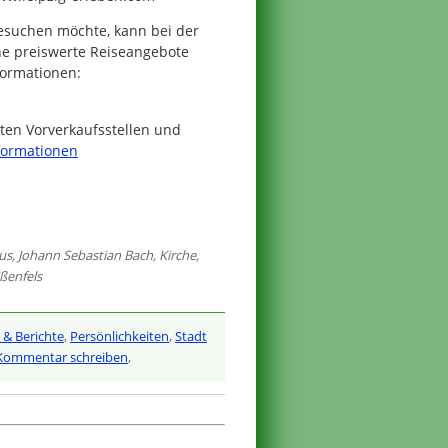
besuchen möchte, kann bei der
e preiswerte Reiseangebote
formationen:
ten Vorverkaufsstellen und
formationen
us
,
Johann Sebastian Bach
,
Kirche
,
ßenfels
l & Berichte
,
Persönlichkeiten
,
Stadt
Kommentar schreiben
,