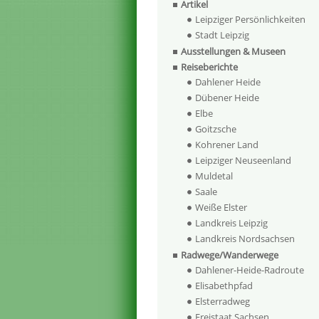
Artikel
Leipziger Persönlichkeiten
Stadt Leipzig
Ausstellungen & Museen
Reiseberichte
Dahlener Heide
Dübener Heide
Elbe
Goitzsche
Kohrener Land
Leipziger Neuseenland
Muldetal
Saale
Weiße Elster
Landkreis Leipzig
Landkreis Nordsachsen
Radwege/Wanderwege
Dahlener-Heide-Radroute
Elisabethpfad
Elsterradweg
Freistaat Sachsen