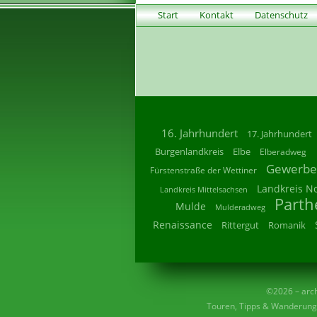
Start
Kontakt
Datenschutz
16. Jahrhundert
17. Jahrhundert
Burgenlandkreis
Elbe
Elberadweg
Gewerbe
Fürstenstraße der Wettiner
Landkreis N
Landkreis Mittelsachsen
Parth
Mulde
Mulderadweg
Renaissance
Rittergut
Romanik
©2026 – archi
Touren, Tipps & Wanderunge