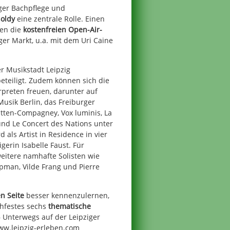
ger Bachpflege und
oldy
eine zentrale Rolle. Einen
ten die
kostenfreien Open-Air-
r Markt, u.a. mit dem Uri Caine
r Musikstadt Leipzig
eteiligt. Zudem können sich die
rpreten freuen, darunter auf
usik Berlin, das Freiburger
tten-Compagney, Vox luminis, La
nd Le Concert des Nations unter
 als Artist in Residence in vier
gerin Isabelle Faust. Für
eitere namhafte Solisten wie
opman, Vilde Frang und Pierre
en Seite
besser kennenzulernen,
hfestes sechs
thematische
– Unterwegs auf der Leipziger
ww.leipzig-erleben.com