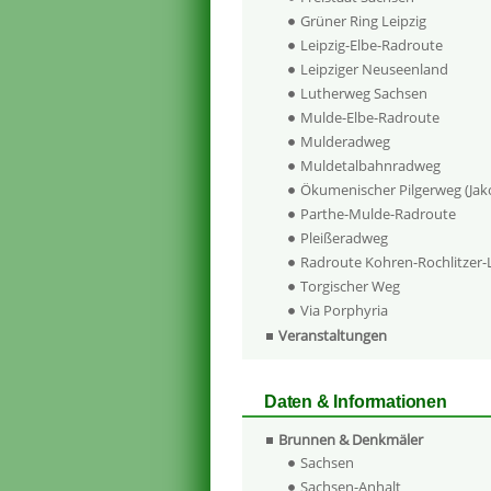
Grüner Ring Leipzig
Leipzig-Elbe-Radroute
Leipziger Neuseenland
Lutherweg Sachsen
Mulde-Elbe-Radroute
Mulderadweg
Muldetalbahnradweg
Ökumenischer Pilgerweg (Ja
Parthe-Mulde-Radroute
Pleißeradweg
Radroute Kohren-Rochlitzer
Torgischer Weg
Via Porphyria
Veranstaltungen
Daten & Informationen
Brunnen & Denkmäler
Sachsen
Sachsen-Anhalt