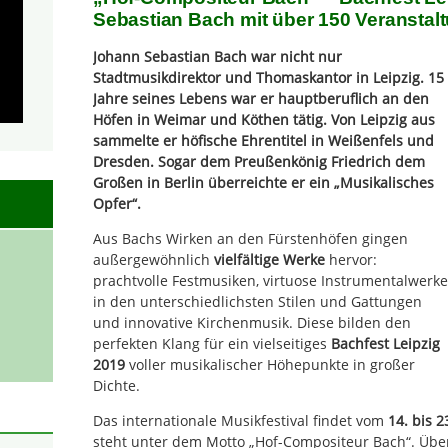
Sebastian Bach mit über 150 Veranstal
Johann Sebastian Bach war nicht nur
Stadtmusikdirektor und Thomaskantor in Leipzig. 15
Jahre seines Lebens war er hauptberuflich an den
Höfen in Weimar und Köthen tätig. Von Leipzig aus
sammelte er höfische Ehrentitel in Weißenfels und
Dresden. Sogar dem Preußenkönig Friedrich dem
Großen in Berlin überreichte er ein „Musikalisches
Opfer“.
Aus Bachs Wirken an den Fürstenhöfen gingen
außergewöhnlich
vielfältige Werke
hervor:
prachtvolle Festmusiken, virtuose Instrumentalwerke
in den unterschiedlichsten Stilen und Gattungen
und innovative Kirchenmusik. Diese bilden den
perfekten Klang für ein vielseitiges
Bachfest Leipzig
2019
voller musikalischer Höhepunkte in großer
Dichte.
Das internationale Musikfestival findet vom
14. bis 2
steht unter dem Motto „Hof-Compositeur Bach“. Übe