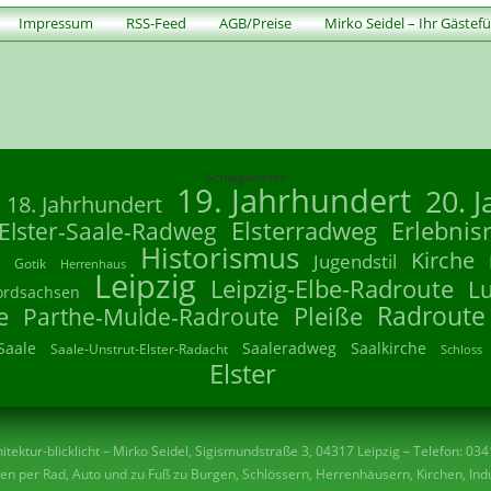
Impressum
RSS-Feed
AGB/Preise
Mirko Seidel – Ihr Gästef
Schlagwörter
19. Jahrhundert
20. 
18. Jahrhundert
Elsterradweg
Erlebnis
Elster-Saale-Radweg
Historismus
Kirche
Jugendstil
Gotik
Herrenhaus
Leipzig
Leipzig-Elbe-Radroute
L
ordsachsen
Radroute
e
Parthe-Mulde-Radroute
Pleiße
Saale
Saaleradweg
Saalkirche
Saale-Unstrut-Elster-Radacht
Schloss
Elster
tektur-blicklicht – Mirko Seidel, Sigismundstraße 3, 04317 Leipzig – Telefon: 03
n per Rad, Auto und zu Fuß zu Burgen, Schlössern, Herrenhäusern, Kirchen, Indu