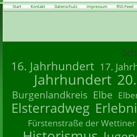
Start
Kontakt
Datenschutz
Impressum
RSS-Feed
Sch
16. Jahrhundert
17. Jahr
Jahrhundert
20
Burgenlandkreis
Elbe
Elbe
Elsterradweg
Erlebn
Fürstenstraße der Wettiner
Historismus
Jugend