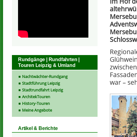
Im Hof d
altehrwü
Mersebur
Advents
Mersebu
Schlossw
Regional
Glühwein
Rundgänge | Rundfahrten |
Touren Leipzig & Umland
zwischen
Fassaden
Nachtwächter-Rundgang
war – se
Stadtführung Leipzig
Stadtrundfahrt Leipzig
ArchitekTouren
History-Touren
Meine Angebote
Artikel & Berichte