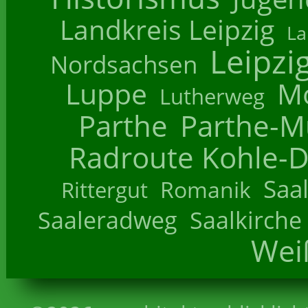
Landkreis Leipzig
La
Leipzi
Nordsachsen
Luppe
M
Lutherweg
Parthe
Parthe-M
Radroute Kohle-D
Saa
Romanik
Rittergut
Saaleradweg
Saalkirche
Wei