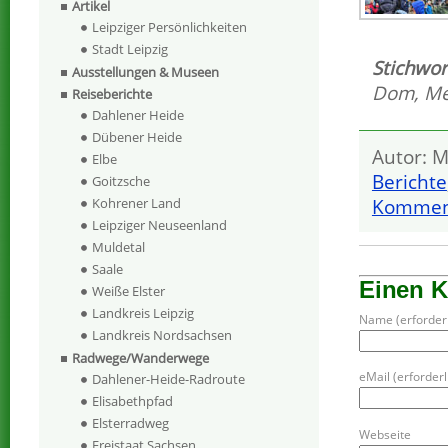
Artikel
Leipziger Persönlichkeiten
Stadt Leipzig
Stichwor
Ausstellungen & Museen
Dom
,
Me
Reiseberichte
Dahlener Heide
Dübener Heide
Autor: M
Elbe
Berichte
Goitzsche
Kohrener Land
Komment
Leipziger Neuseenland
Muldetal
Saale
Einen 
Weiße Elster
Landkreis Leipzig
Name (erforderl
Landkreis Nordsachsen
Radwege/Wanderwege
eMail (erforderli
Dahlener-Heide-Radroute
Elisabethpfad
Elsterradweg
Webseite
Freistaat Sachsen