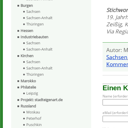
Burgen
Stichwor
Sachsen
19. Jahr
Sachsen-Anhalt
Zeißig
,
K
Thüringen
Via Regi
Hessen
Industriebauten
Sachsen
Autor: M
Sachsen-Anhalt
Kirchen
Sachsen
Sachsen
Komment
Sachsen-Anhalt
Thüringen
Marokko
Einen 
Philatelie
Leipzig
Name (erforderl
Projekt: stadteigenart.de
Russland
Moskau
eMail (erforderli
Peterhof
Puschkin