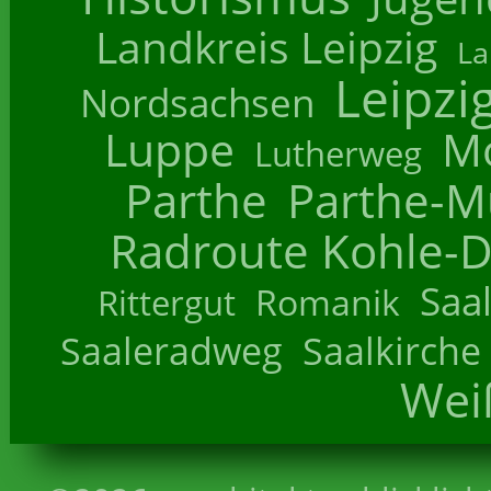
Landkreis Leipzig
La
Leipzi
Nordsachsen
Luppe
M
Lutherweg
Parthe
Parthe-M
Radroute Kohle-D
Saa
Romanik
Rittergut
Saaleradweg
Saalkirche
Wei