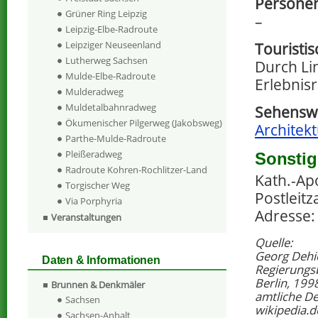
Persone
Grüner Ring Leipzig
–
Leipzig-Elbe-Radroute
Leipziger Neuseenland
Touristi
Lutherweg Sachsen
Durch Li
Mulde-Elbe-Radroute
Erlebnis
Mulderadweg
Muldetalbahnradweg
Sehenswe
Ökumenischer Pilgerweg (Jakobsweg)
Architekt
Parthe-Mulde-Radroute
Pleißeradweg
Sonstig
Radroute Kohren-Rochlitzer-Land
Kath.-Apo
Torgischer Weg
Postleitz
Via Porphyria
Adresse:
Veranstaltungen
Quelle:
Georg Dehi
Daten & Informationen
Regierungs
Berlin, 199
Brunnen & Denkmäler
amtliche D
Sachsen
wikipedia.d
Sachsen-Anhalt