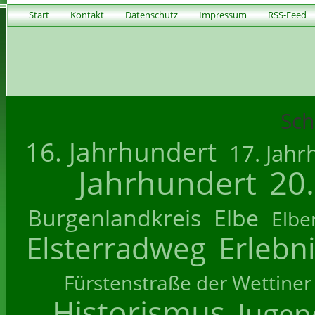
Start
Kontakt
Datenschutz
Impressum
RSS-Feed
Sch
16. Jahrhundert
17. Jahr
Jahrhundert
20
Burgenlandkreis
Elbe
Elbe
Elsterradweg
Erlebn
Fürstenstraße der Wettiner
Historismus
Jugend