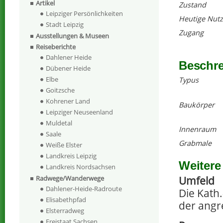
Artikel
Zustand
Leipziger Persönlichkeiten
Heutige Nut
Stadt Leipzig
Zugang
Ausstellungen & Museen
Reiseberichte
Dahlener Heide
Beschr
Dübener Heide
Elbe
Typus
Goitzsche
Kohrener Land
Baukörper
Leipziger Neuseenland
Muldetal
Innenraum
Saale
Grabmale
Weiße Elster
Landkreis Leipzig
Weitere
Landkreis Nordsachsen
Umfeld
Radwege/Wanderwege
Dahlener-Heide-Radroute
Die Kath.
Elisabethpfad
der angr
Elsterradweg
Freistaat Sachsen