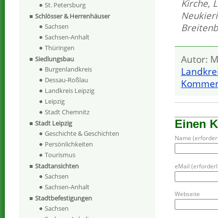
Kirche
,
L
St. Petersburg
Neukieri
Schlösser & Herrenhäuser
Breiten
Sachsen
Sachsen-Anhalt
Thüringen
Autor: M
Siedlungsbau
Burgenlandkreis
Landkrei
Dessau-Roßlau
Komment
Landkreis Leipzig
Leipzig
Stadt Chemnitz
Einen 
Stadt Leipzig
Geschichte & Geschichten
Name (erforderl
Persönlichkeiten
Tourismus
Stadtansichten
eMail (erforderli
Sachsen
Sachsen-Anhalt
Webseite
Stadtbefestigungen
Sachsen