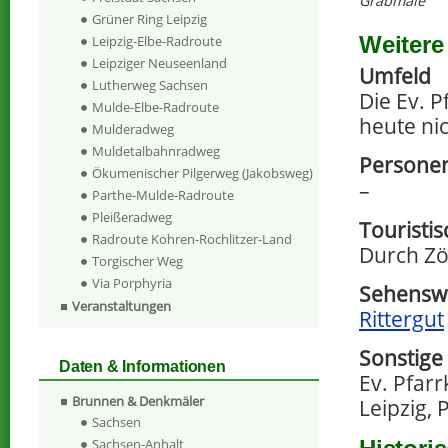
Grabmale
Grüner Ring Leipzig
Weitere
Leipzig-Elbe-Radroute
Leipziger Neuseenland
Umfeld
Lutherweg Sachsen
Die Ev. 
Mulde-Elbe-Radroute
heute ni
Mulderadweg
Muldetalbahnradweg
Persone
Ökumenischer Pilgerweg (Jakobsweg)
–
Parthe-Mulde-Radroute
Pleißeradweg
Touristi
Radroute Kohren-Rochlitzer-Land
Durch Zö
Torgischer Weg
Via Porphyria
Sehenswe
Veranstaltungen
Rittergut
Sonstige
Daten & Informationen
Ev. Pfar
Brunnen & Denkmäler
Leipzig, 
Sachsen
Sachsen-Anhalt