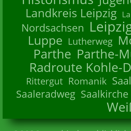
Landkreis Leipzig
La
Leipzi
Nordsachsen
Luppe
M
Lutherweg
Parthe
Parthe-M
Radroute Kohle-D
Saa
Romanik
Rittergut
Saaleradweg
Saalkirche
Wei