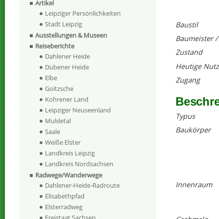
Artikel
Leipziger Persönlichkeiten
Stadt Leipzig
Baustil
Ausstellungen & Museen
Baumeister /
Reiseberichte
Zustand
Dahlener Heide
Heutige Nut
Dübener Heide
Elbe
Zugang
Goitzsche
Kohrener Land
Beschr
Leipziger Neuseenland
Typus
Muldetal
Baukörper
Saale
Weiße Elster
Landkreis Leipzig
Landkreis Nordsachsen
Radwege/Wanderwege
Innenraum
Dahlener-Heide-Radroute
Elisabethpfad
Elsterradweg
Freistaat Sachsen