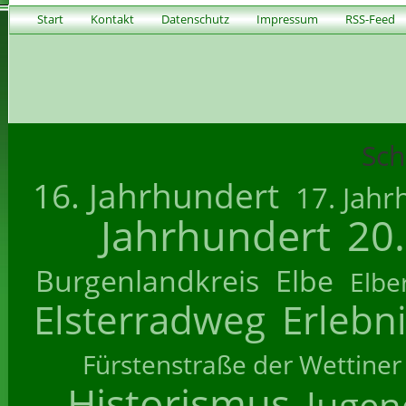
Start
Kontakt
Datenschutz
Impressum
RSS-Feed
Sch
16. Jahrhundert
17. Jahr
Jahrhundert
20
Burgenlandkreis
Elbe
Elbe
Elsterradweg
Erlebn
Fürstenstraße der Wettiner
Historismus
Jugend