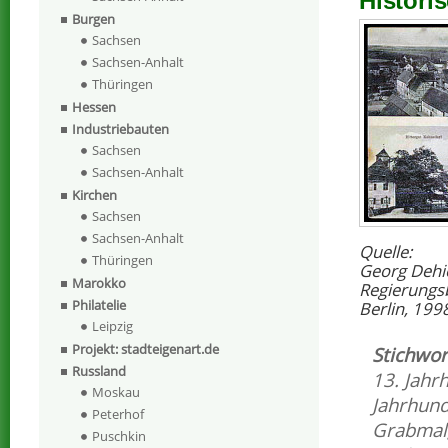
Histori
Burgen
Sachsen
Sachsen-Anhalt
Thüringen
Hessen
Industriebauten
Sachsen
Sachsen-Anhalt
Kirchen
Sachsen
Sachsen-Anhalt
Quelle:
Thüringen
Georg Dehi
Marokko
Regierungs
Philatelie
Berlin, 199
Leipzig
Projekt: stadteigenart.de
Stichwor
Russland
13. Jahr
Moskau
Jahrhund
Peterhof
Grabmal
Puschkin