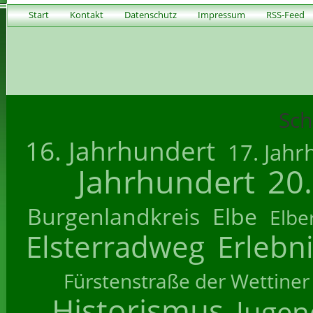
Start
Kontakt
Datenschutz
Impressum
RSS-Feed
Sch
16. Jahrhundert
17. Jahr
Jahrhundert
20
Burgenlandkreis
Elbe
Elbe
Elsterradweg
Erlebn
Fürstenstraße der Wettiner
Historismus
Jugend