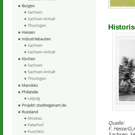
Burgen
Sachsen
Sachsen-Anhalt
Thüringen
Histori
Hessen
Industriebauten
Sachsen
Sachsen-Anhalt
Kirchen
Sachsen
Sachsen-Anhalt
Thüringen
Marokko
Philatelie
Leipzig
Projekt: stadteigenart.de
Russland
Moskau
Quelle:
Peterhof
F. Heise/G.
Puschkin
Sachsen, Se