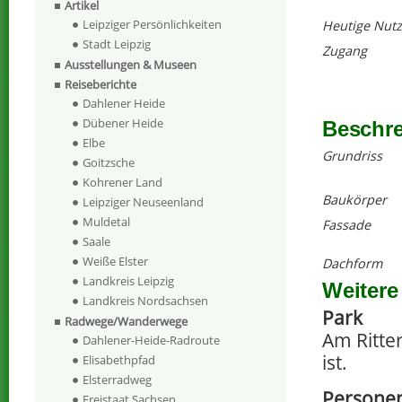
Artikel
Leipziger Persönlichkeiten
Heutige Nut
Stadt Leipzig
Zugang
Ausstellungen & Museen
Reiseberichte
Dahlener Heide
Dübener Heide
Beschr
Elbe
Grundriss
Goitzsche
Kohrener Land
Baukörper
Leipziger Neuseenland
Muldetal
Fassade
Saale
Weiße Elster
Dachform
Landkreis Leipzig
Weitere
Landkreis Nordsachsen
Park
Radwege/Wanderwege
Am Ritter
Dahlener-Heide-Radroute
ist.
Elisabethpfad
Elsterradweg
Persone
Freistaat Sachsen