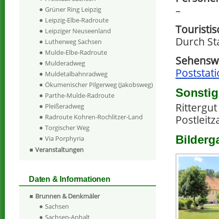
–
Grüner Ring Leipzig
Leipzig-Elbe-Radroute
Touristi
Leipziger Neuseenland
Durch Sta
Lutherweg Sachsen
Mulde-Elbe-Radroute
Sehenswe
Mulderadweg
Poststat
Muldetalbahnradweg
Ökumenischer Pilgerweg (Jakobsweg)
Sonstig
Parthe-Mulde-Radroute
Rittergu
Pleißeradweg
Radroute Kohren-Rochlitzer-Land
Postleitz
Torgischer Weg
Bilderga
Via Porphyria
Veranstaltungen
Daten & Informationen
Brunnen & Denkmäler
Sachsen
Sachsen-Anhalt