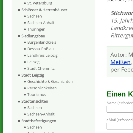
St. Petersburg
Schlösser & Herrenhäuser
Stichwor
Sachsen
19. Jahr
Sachsen-Anhalt
Landkre
Thüringen
Rittergu
Siedlungsbau
Burgenlandkreis
Dessau-Roßlau
Autor: M
Landkreis Leipzig
Meißen
Leipzig
Stadt Chemnitz
per Fee
Stadt Leipzig
Geschichte & Geschichten
Persönlichkeiten
Einen 
Tourismus
Stadtansichten
Name (erforderl
Sachsen
Sachsen-Anhalt
eMail (erforderli
Stadtbefestigungen
Sachsen