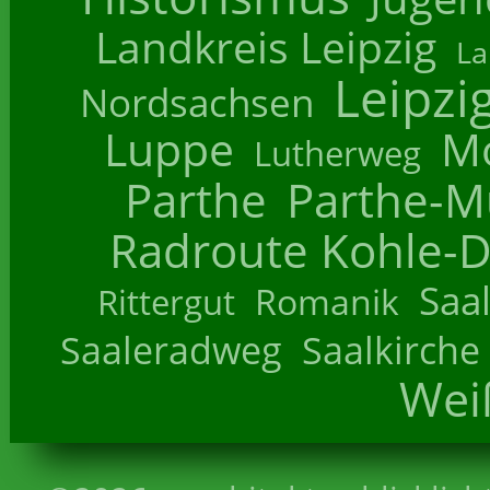
Landkreis Leipzig
La
Leipzi
Nordsachsen
Luppe
M
Lutherweg
Parthe
Parthe-M
Radroute Kohle-D
Saa
Romanik
Rittergut
Saaleradweg
Saalkirche
Wei