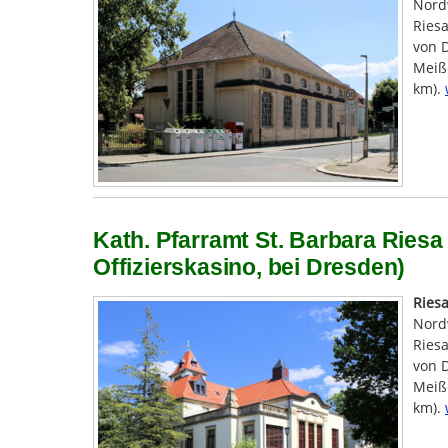
Nord
Riesa
von 
Meiße
km).
Kath. Pfarramt St. Barbara Riesa
Offizierskasino, bei Dresden)
Ries
Nord
Riesa
von 
Meiße
km).