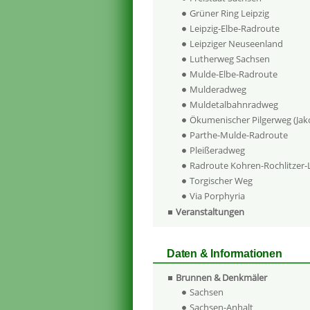
Grüner Ring Leipzig
Leipzig-Elbe-Radroute
Leipziger Neuseenland
Lutherweg Sachsen
Mulde-Elbe-Radroute
Mulderadweg
Muldetalbahnradweg
Ökumenischer Pilgerweg (Ja
Parthe-Mulde-Radroute
Pleißeradweg
Radroute Kohren-Rochlitzer
Torgischer Weg
Via Porphyria
Veranstaltungen
Daten & Informationen
Brunnen & Denkmäler
Sachsen
Sachsen-Anhalt