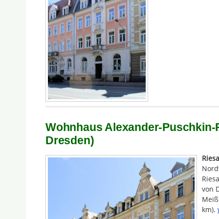
Wohnhaus Alexander-Puschkin-Pl
Dresden)
Ries
Nord
Riesa
von 
Meiße
km).