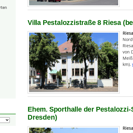
rten
Villa Pestalozzistraße 8 Riesa (b
Ries
Nord
Riesa
von 
Meiße
km).
Ehem. Sporthalle der Pestalozzi-
Dresden)
Ries