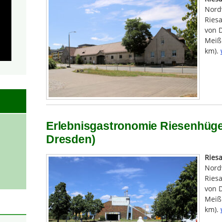
Nord
Riesa
von 
Meiße
km).
Erlebnisgastronomie Riesenhügel
Dresden)
Ries
Nord
Riesa
von 
Meiße
km).