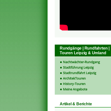
Rundgänge | Rundfahrten |
Touren Leipzig & Umland
Nachtwächter-Rundgang
Stadtführung Leipzig
Stadtrundfahrt Leipzig
ArchitekTouren
History-Touren
Meine Angebote
Artikel & Berichte