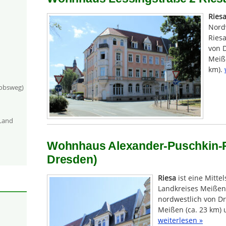
Ries
Nord
Riesa
von 
Meiße
km).
kobsweg)
-Land
Wohnhaus Alexander-Puschkin-Pl
Dresden)
Riesa
ist eine Mitte
Landkreises Meißen. 
nordwestlich von Dr
Meißen (ca. 23 km) 
weiterlesen »