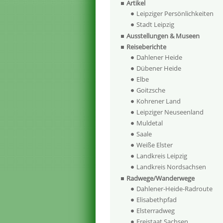
Artikel
Leipziger Persönlichkeiten
Stadt Leipzig
Ausstellungen & Museen
Reiseberichte
Dahlener Heide
Dübener Heide
Elbe
Goitzsche
Kohrener Land
Leipziger Neuseenland
Muldetal
Saale
Weiße Elster
Landkreis Leipzig
Landkreis Nordsachsen
Radwege/Wanderwege
Dahlener-Heide-Radroute
Elisabethpfad
Elsterradweg
Freistaat Sachsen