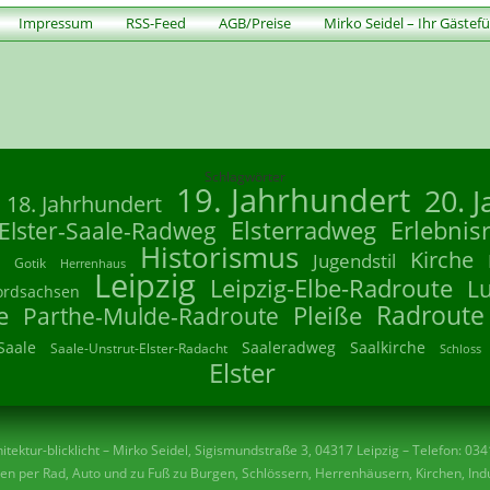
Impressum
RSS-Feed
AGB/Preise
Mirko Seidel – Ihr Gästef
Schlagwörter
19. Jahrhundert
20. 
18. Jahrhundert
Elsterradweg
Erlebnis
Elster-Saale-Radweg
Historismus
Kirche
Jugendstil
Gotik
Herrenhaus
Leipzig
Leipzig-Elbe-Radroute
L
ordsachsen
Radroute
e
Parthe-Mulde-Radroute
Pleiße
Saale
Saaleradweg
Saalkirche
Saale-Unstrut-Elster-Radacht
Schloss
Elster
tektur-blicklicht – Mirko Seidel, Sigismundstraße 3, 04317 Leipzig – Telefon: 03
n per Rad, Auto und zu Fuß zu Burgen, Schlössern, Herrenhäusern, Kirchen, Indu