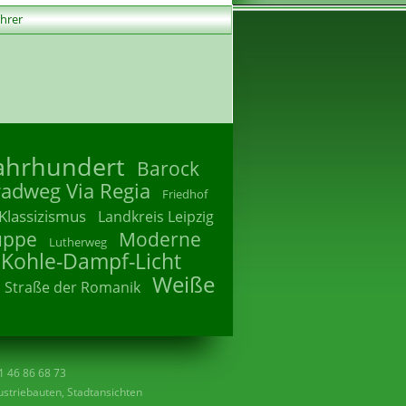
ührer
Jahrhundert
Barock
radweg Via Regia
Friedhof
Klassizismus
Landkreis Leipzig
uppe
Moderne
Lutherweg
 Kohle-Dampf-Licht
Weiße
Straße der Romanik
41 46 86 68 73
striebauten, Stadtansichten