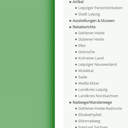
Artikel
Leipziger Persönlichkeiten
Stadt Leipzig
Ausstellungen & Museen
Reiseberichte
Dahlener Heide
Dübener Heide
Elbe
Goitzsche
Kohrener Land
Leipziger Neuseenland
Muldetal
Saale
Weiße Elster
Landkreis Leipzig
Landkreis Nordsachsen
Radwege/Wanderwege
Dahlener-Heide-Radroute
Elisabethpfad
Elsterradweg
Freistaat Sachsen