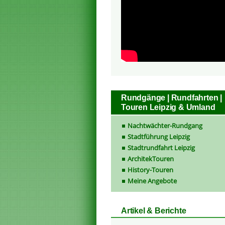
Rundgänge | Rundfahrten |
Touren Leipzig & Umland
Nachtwächter-Rundgang
Stadtführung Leipzig
Stadtrundfahrt Leipzig
ArchitekTouren
History-Touren
Meine Angebote
Artikel & Berichte