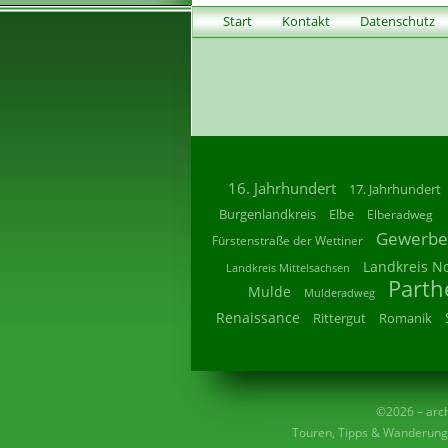
Start
Kontakt
Datenschutz
16. Jahrhundert
17. Jahrhundert
Burgenlandkreis
Elbe
Elberadweg
Gewerbe
Fürstenstraße der Wettiner
Landkreis N
Landkreis Mittelsachsen
Parth
Mulde
Mulderadweg
Renaissance
Rittergut
Romanik
©2026 – archi
Touren, Tipps & Wanderunge