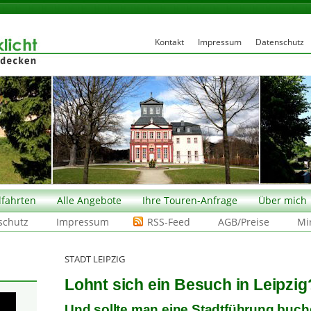
Kontakt
Impressum
Datenschutz
fahrten
Alle Angebote
Ihre Touren-Anfrage
Über mich
schutz
Impressum
RSS-Feed
AGB/Preise
Mi
STADT LEIPZIG
Lohnt sich ein Besuch in Leipzig
Und sollte man eine Stadtführung buc