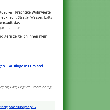
ntdecken.
Prächtige Wohnviertel
Liebknecht-Straße, Wasser, Lofts
nenstadt
, das
ar nicht aus.
und gern zeige ich Ihnen mein
…
en | Ausflüge ins Umland
eipzig
,
Park
,
Plagwitz
,
Stadtführung
,
eipzig
,
Stadtrundgänge &