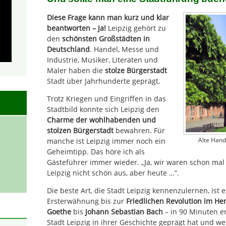
Diese Frage kann man kurz und klar
beantworten – Ja!
Leipzig gehört zu
den
schönsten Großstädten in
Deutschland
. Handel, Messe und
Industrie, Musiker, Literaten und
Maler haben die
stolze Bürgerstadt
Stadt über Jahrhunderte geprägt.
Trotz Kriegen und Eingriffen in das
Stadtbild konnte sich Leipzig den
Charme der wohlhabenden und
stolzen Bürgerstadt
bewahren. Für
Alte Hand
manche ist Leipzig immer noch ein
Geheimtipp. Das höre ich als
Gästeführer immer wieder. „Ja, wir waren schon mal h
Leipzig nicht schön aus, aber heute …“.
Die beste Art, die Stadt Leipzig kennenzulernen, ist 
Ersterwähnung bis zur
Friedlichen Revolution im He
Goethe
bis
Johann Sebastian Bach
– in 90 Minuten er
Stadt Leipzig in ihrer Geschichte geprägt hat und 