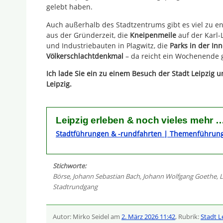
gelebt haben.
Auch außerhalb des Stadtzentrums gibt es viel zu e
aus der Gründerzeit, die
Kneipenmeile
auf der Karl-
und Industriebauten in Plagwitz, die
Parks in der In
Völkerschlachtdenkmal
– da reicht ein Wochenende g
Ich lade Sie ein zu einem Besuch der Stadt Leipzig 
Leipzig.
Leipzig erleben & noch vieles mehr 
Stadtführungen & -rundfahrten | Themenführung
Stichworte:
Börse
,
Johann Sebastian Bach
,
Johann Wolfgang Goethe
,
L
Stadtrundgang
Autor: Mirko Seidel am
2. März 2026 11:42
, Rubrik:
Stadt L