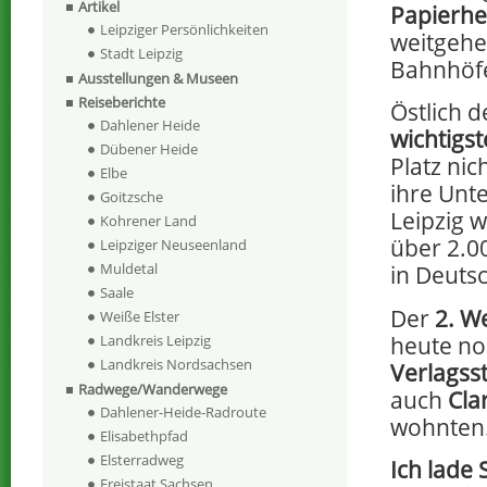
Artikel
Papierhe
Leipziger Persönlichkeiten
weitgehe
Stadt Leipzig
Bahnhöf
Ausstellungen & Museen
Reiseberichte
Östlich 
Dahlener Heide
wichtigst
Dübener Heide
Platz ni
Elbe
ihre Unt
Goitzsche
Leipzig 
Kohrener Land
über 2.0
Leipziger Neuseenland
Muldetal
in Deuts
Saale
Der
2. We
Weiße Elster
heute no
Landkreis Leipzig
Landkreis Nordsachsen
Verlagsst
Radwege/Wanderwege
auch
Cla
Dahlener-Heide-Radroute
wohnten
Elisabethpfad
Elsterradweg
Ich lade
Freistaat Sachsen