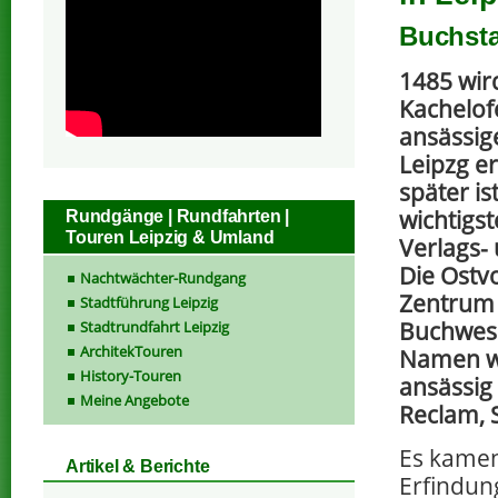
Buchsta
1485 wir
Kachelof
ansässig
Leipzg e
später is
wichtigs
Rundgänge | Rundfahrten |
Touren Leipzig & Umland
Verlags-
Die Ostv
Nachtwächter-Rundgang
Zentrum 
Stadtführung Leipzig
Buchwes
Stadtrundfahrt Leipzig
ArchitekTouren
Namen w
History-Touren
ansässig
Meine Angebote
Reclam, 
Es kamen
Artikel & Berichte
Erfindun