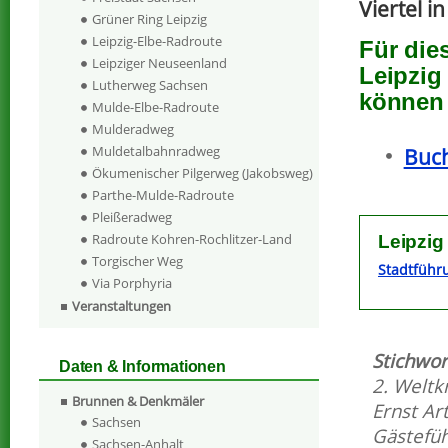
Viertel i
Grüner Ring Leipzig
Leipzig-Elbe-Radroute
Für die
Leipziger Neuseenland
Leipzig
Lutherweg Sachsen
können 
Mulde-Elbe-Radroute
Mulderadweg
Muldetalbahnradweg
Buch
Ökumenischer Pilgerweg (Jakobsweg)
Parthe-Mulde-Radroute
Pleißeradweg
Radroute Kohren-Rochlitzer-Land
Leipzig
Torgischer Weg
Stadtführ
Via Porphyria
Veranstaltungen
Stichwor
Daten & Informationen
2. Weltk
Brunnen & Denkmäler
Ernst A
Sachsen
Gästefü
Sachsen-Anhalt