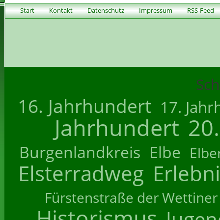
Start
Kontakt
Datenschutz
Impressum
RSS-Feed
Sch
16. Jahrhundert
17. Jahr
Jahrhundert
20
Burgenlandkreis
Elbe
Elbe
Elsterradweg
Erlebn
Fürstenstraße der Wettiner
Historismus
Jugend