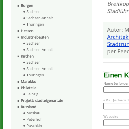
Breitkop
Burgen
Stadfüh
Sachsen
Sachsen-Anhalt
Thüringen
Autor: M
Hessen
Archite
Industriebauten
Stadtru
Sachsen
Sachsen-Anhalt
per Fee
Kirchen
Sachsen
Sachsen-Anhalt
Einen 
Thüringen
Marokko
Name (erforderl
Philatelie
Leipzig
eMail (erforderli
Projekt: stadteigenart.de
Russland
Moskau
Webseite
Peterhof
Puschkin