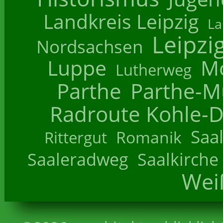
Landkreis Leipzig
La
Leipzi
Nordsachsen
Luppe
M
Lutherweg
Parthe
Parthe-M
Radroute Kohle-D
Saa
Romanik
Rittergut
Saaleradweg
Saalkirche
Wei