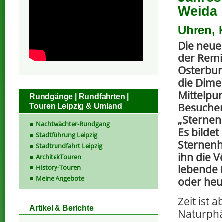
Weida
Uhren, 
Die neue
der Remi
Osterbu
die Dime
Mittelpu
Rundgänge | Rundfahrten |
Besucher 
Touren Leipzig & Umland
„Sternen
Nachtwächter-Rundgang
Es bildet
Stadtführung Leipzig
Sternenh
Stadtrundfahrt Leipzig
ihn die 
ArchitekTouren
lebende 
History-Touren
Meine Angebote
oder heu
Zeit ist 
Artikel & Berichte
Naturphä