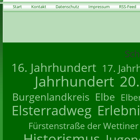
Start
Kontakt
Datenschutz
Impressum
RSS-Feed
Sch
16. Jahrhundert
17. Jahr
Jahrhundert
20
Burgenlandkreis
Elbe
Elbe
Elsterradweg
Erlebn
Fürstenstraße der Wettiner
Historismus
Jugend