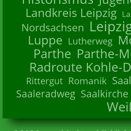
Landkreis Leipzig
La
Leipzi
Nordsachsen
Luppe
M
Lutherweg
Parthe
Parthe-M
Radroute Kohle-D
Saa
Romanik
Rittergut
Saaleradweg
Saalkirche
Wei