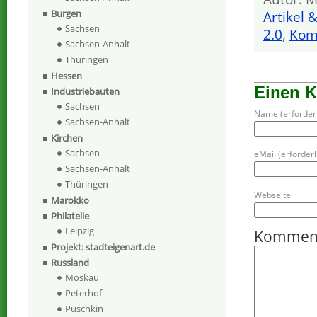
Burgen
Artikel 
Sachsen
2.0
,
Kom
Sachsen-Anhalt
Thüringen
Hessen
Einen 
Industriebauten
Sachsen
Name (erforderl
Sachsen-Anhalt
Kirchen
Sachsen
eMail (erforderli
Sachsen-Anhalt
Thüringen
Webseite
Marokko
Philatelie
Leipzig
Kommen
Projekt: stadteigenart.de
Russland
Moskau
Peterhof
Puschkin