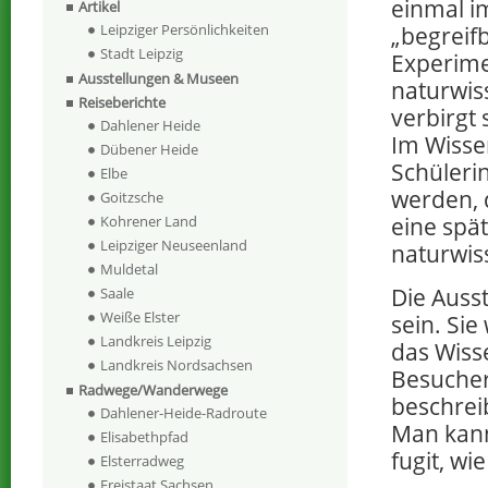
einmal i
Artikel
Leipziger Persönlichkeiten
„begreif
Stadt Leipzig
Experime
Ausstellungen & Museen
naturwis
Reiseberichte
verbirgt
Dahlener Heide
Im Wissen
Dübener Heide
Schüleri
Elbe
werden, 
Goitzsche
eine spä
Kohrener Land
Leipziger Neuseenland
naturwis
Muldetal
Die Ausst
Saale
Weiße Elster
sein. Sie
Landkreis Leipzig
das Wisse
Landkreis Nordsachsen
Besucher
Radwege/Wanderwege
beschreib
Dahlener-Heide-Radroute
Man kann
Elisabethpfad
fugit, w
Elsterradweg
Freistaat Sachsen