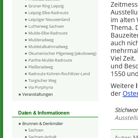
Zeitmesse
Grüner Ring Leipzig
Ausstell
Leipzig-Elbe-Radroute
im alten
Leipziger Neuseenland
Thema. D
Lutherweg Sachsen
Mulde-Elbe-Radroute
Bauzeiten
Mulderadweg
auch nic
Muldetalbahnradweg
mehrmali
Ökumenischer Pilgerweg (Jakobsweg)
Viel Zeit
Parthe-Mulde-Radroute
und Besc
Pleißeradweg
1550 und
Radroute Kohren-Rochlitzer-Land
Torgischer Weg
Weitere
Via Porphyria
der
Oste
Veranstaltungen
Stichwor
Daten & Informationen
Ausstell
Brunnen & Denkmäler
Sachsen
Autor: M
Sachsen-Anhalt