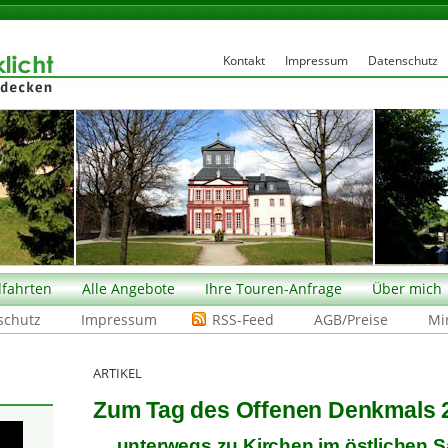
Kontakt
Impressum
Datenschutz
fahrten
Alle Angebote
Ihre Touren-Anfrage
Über mich
schutz
Impressum
RSS-Feed
AGB/Preise
Mi
ARTIKEL
Zum Tag des Offenen Denkmals 
… unterwegs zu Kirchen im östlichen S