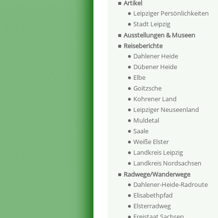
Artikel
Leipziger Persönlichkeiten
Stadt Leipzig
Ausstellungen & Museen
Reiseberichte
Dahlener Heide
Dübener Heide
Elbe
Goitzsche
Kohrener Land
Leipziger Neuseenland
Muldetal
Saale
Weiße Elster
Landkreis Leipzig
Landkreis Nordsachsen
Radwege/Wanderwege
Dahlener-Heide-Radroute
Elisabethpfad
Elsterradweg
Freistaat Sachsen