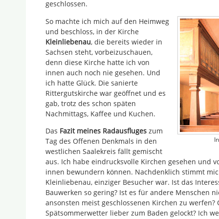
geschlossen.
So machte ich mich auf den Heimweg
und beschloss, in der Kirche
Kleinliebenau
, die bereits wieder in
Sachsen steht, vorbeizuschauen,
denn diese Kirche hatte ich von
innen auch noch nie gesehen. Und
ich hatte Glück. Die sanierte
Rittergutskirche war geöffnet und es
gab, trotz des schon späten
Nachmittags, Kaffee und Kuchen.
Das
Fazit meines Radausfluges
zum
I
Tag des Offenen Denkmals in den
westlichen Saalekreis fällt gemischt
aus. Ich habe eindrucksvolle Kirchen gesehen und vo
innen bewundern können. Nachdenklich stimmt mich
Kleinliebenau, einziger Besucher war. Ist das Intere
Bauwerken so gering? Ist es für andere Menschen nicht
ansonsten meist geschlossenen Kirchen zu werfen?
Spätsommerwetter lieber zum Baden gelockt? Ich wei