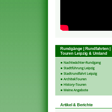
Rundgänge | Rundfahrten |
Touren Leipzig & Umland
Nachtwächter-Rundgang
Stadtführung Leipzig
Stadtrundfahrt Leipzig
ArchitekTouren
History-Touren
Meine Angebote
Artikel & Berichte