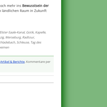
 noch mehr ins
Bewusstsein der
m ländlichen Raum in Zukunft
Elster-Saale-Kanal
,
Gotik
,
Kapelle
,
zig
,
Merseburg
,
Radtour
,
chladebach
,
Schleuse
,
Tag des
eimen
,
Artikel & Berichte
, Kommentare per