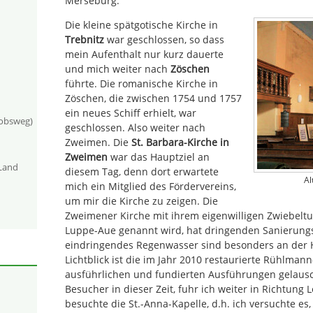
Merseburg.
Die kleine spätgotische Kirche in
Trebnitz
war geschlossen, so dass
mein Aufenthalt nur kurz dauerte
und mich weiter nach
Zöschen
führte. Die romanische Kirche in
Zöschen, die zwischen 1754 und 1757
ein neues Schiff erhielt, war
kobsweg)
geschlossen. Also weiter nach
Zweimen. Die
St. Barbara-Kirche in
Zweimen
war das Hauptziel an
-Land
diesem Tag, denn dort erwartete
Al
mich ein Mitglied des Fördervereins,
um mir die Kirche zu zeigen. Die
Zweimener Kirche mit ihrem eigenwilligen Zwiebeltu
Luppe-Aue genannt wird, hat dringenden Sanierung
eindringendes Regenwasser sind besonders an der H
Lichtblick ist die im Jahr 2010 restaurierte Rühlma
ausführlichen und fundierten Ausführungen gelausch
Besucher in dieser Zeit, fuhr ich weiter in Richtung 
besuchte die St.-Anna-Kapelle, d.h. ich versuchte es