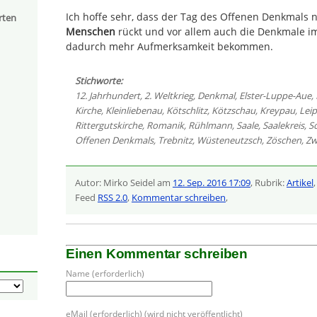
Ich hoffe sehr, dass der Tag des Offenen Denkmals
rten
Menschen
rückt und vor allem auch die Denkmale i
dadurch mehr Aufmerksamkeit bekommen.
Stichworte:
12. Jahrhundert
,
2. Weltkrieg
,
Denkmal
,
Elster-Luppe-Aue
,
Kirche
,
Kleinliebenau
,
Kötschlitz
,
Kötzschau
,
Kreypau
,
Leip
Rittergutskirche
,
Romanik
,
Rühlmann
,
Saale
,
Saalekreis
,
S
Offenen Denkmals
,
Trebnitz
,
Wüsteneutzsch
,
Zöschen
,
Zw
Autor: Mirko Seidel am
12. Sep. 2016 17:09
, Rubrik:
Artikel
Feed
RSS 2.0
,
Kommentar schreiben
,
Einen Kommentar schreiben
Name (erforderlich)
eMail (erforderlich) (wird nicht veröffentlicht)