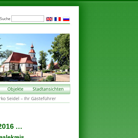
Suche
Objekte
Stadtansichten
rko Seidel – Ihr Gästeführer
2016 …
aalekreis