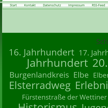
Start
Kontakt
Datenschutz
Impressum
RSS-Feed
Sch
16. Jahrhundert
17. Jahr
Jahrhundert
20
Burgenlandkreis
Elbe
Elbe
Elsterradweg
Erlebn
Fürstenstraße der Wettiner
Historismus
Jugend