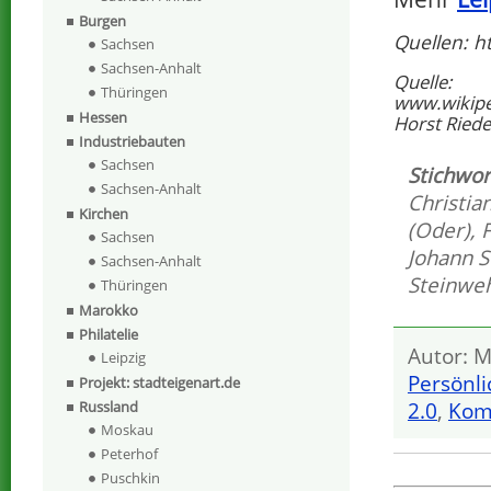
Burgen
Quellen: h
Sachsen
Sachsen-Anhalt
Quelle:
Thüringen
www.wikipe
Hessen
Horst Riedel
Industriebauten
Sachsen
Stichwor
Sachsen-Anhalt
Christia
Kirchen
(Oder)
,
Sachsen
Johann S
Sachsen-Anhalt
Steinwe
Thüringen
Marokko
Philatelie
Autor: M
Leipzig
Persönli
Projekt: stadteigenart.de
2.0
,
Kom
Russland
Moskau
Peterhof
Puschkin