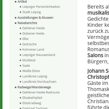
Artikel
Bereits a
Leipziger Persönlichkeiten
musikali
Stadt Leipzig
Gedichte
Ausstellungen & Museen
Reiseberichte
Kinder k
Dahlener Heide
zurück zu
Dübener Heide
Vermögen
Elbe
selbstbe
Goitzsche
Romanus
Kohrener Land
Salons
in
Leipziger Neuseenland
Bürgern,
Muldetal
Saale
Johann S
Weiße Elster
Christop
Landkreis Leipzig
Landkreis Nordsachsen
Gäste i
Radwege/Wanderwege
Thomask
Dahlener-Heide-Radroute
geistlic
Elisabethpfad
Christia
Elsterradweg
führte d
Freistaat Sachsen