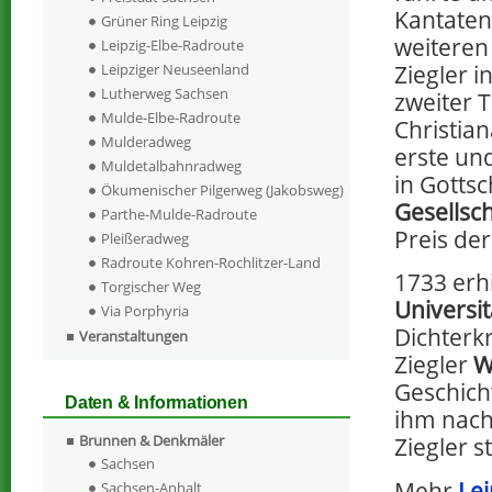
Kantate
Grüner Ring Leipzig
weiteren
Leipzig-Elbe-Radroute
Ziegler i
Leipziger Neuseenland
Lutherweg Sachsen
zweiter T
Mulde-Elbe-Radroute
Christia
Mulderadweg
erste und
Muldetalbahnradweg
in Gotts
Ökumenischer Pilgerweg (Jakobsweg)
Gesellsch
Parthe-Mulde-Radroute
Preis der
Pleißeradweg
Radroute Kohren-Rochlitzer-Land
1733 erhi
Torgischer Weg
Universi
Via Porphyria
Dichterk
Veranstaltungen
Ziegler
W
Geschich
Daten & Informationen
ihm nac
Brunnen & Denkmäler
Ziegler s
Sachsen
Mehr
Lei
Sachsen-Anhalt