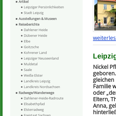
Artikel
Leipziger Persönlichkeiten
Stadt Leipzig
Ausstellungen & Museen
Reiseberichte
Dahlener Heide
Dübener Heide
weiterles
Elbe
Goitzsche
Kohrener Land
Leipzi
Leipziger Neuseenland
Muldetal
Nickel P
Saale
geboren.
Weiße Elster
gleichen
Landkreis Leipzig
Familie 
Landkreis Nordsachsen
oder „de
Radwege/Wanderwege
Eltern, 
Dahlener-Heide-Radroute
Elisabethpfad
Anna, ge
Elsterradweg
hinterlie
Freistaat Sachsen