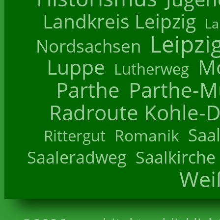
Landkreis Leipzig
La
Leipzi
Nordsachsen
Luppe
M
Lutherweg
Parthe
Parthe-M
Radroute Kohle-D
Saa
Romanik
Rittergut
Saaleradweg
Saalkirche
Wei