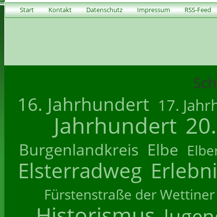
Start
Kontakt
Datenschutz
Impressum
RSS-Feed
Sch
16. Jahrhundert
17. Jahr
Jahrhundert
20
Burgenlandkreis
Elbe
Elbe
Elsterradweg
Erlebn
Fürstenstraße der Wettiner
Historismus
Jugend