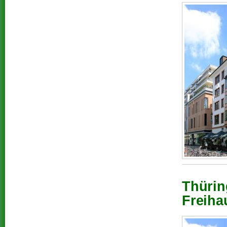
Thürin
Freiha