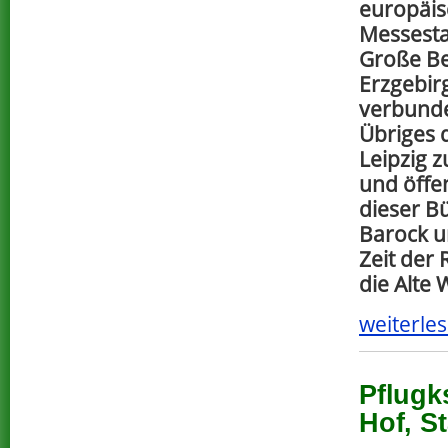
europäi
Messesta
Große Be
Erzgebir
verbunde
Übriges 
Leipzig 
und öffe
dieser B
Barock u
Zeit der 
die Alte
weiterles
Pflugk
Hof, St