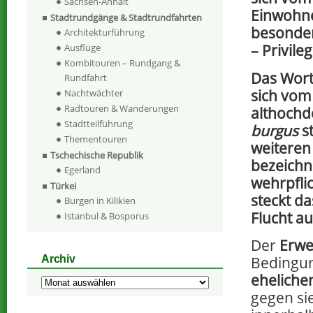
Sachsen-Anhalt
Einwohn
Stadtrundgänge & Stadtrundfahrten
besonder
Architekturführung
– Privile
Ausflüge
Kombitouren – Rundgang &
Das Wort 
Rundfahrt
sich vom
Nachtwächter
Radtouren & Wanderungen
althoch
Stadtteilführung
burgus
st
Thementouren
weiteren
Tschechische Republik
bezeichn
Egerland
wehrpfli
Türkei
steckt d
Burgen in Kilikien
Flucht a
Istanbul & Bosporus
Der
Erwe
Archiv
Bedingun
eheliche
Archiv
gegen si