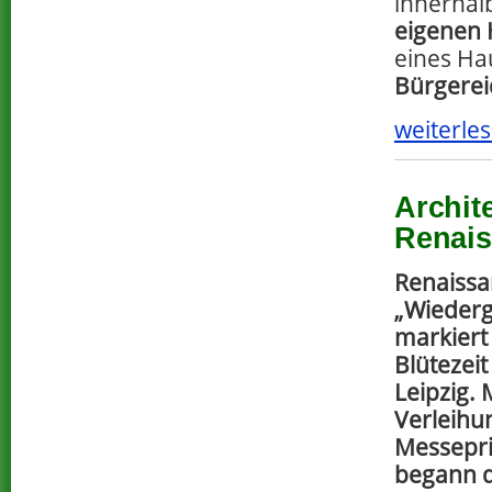
innerhalb
eigenen 
eines Ha
Bürgerei
weiterles
Archit
Renai
Renaissan
„Wiederg
markiert 
Blütezeit
Leipzig. 
Verleihu
Messepri
begann d