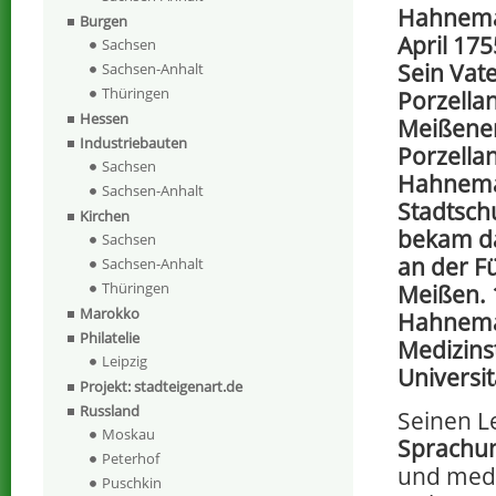
Hahnema
Burgen
April 17
Sachsen
Sein Vate
Sachsen-Anhalt
Thüringen
Porzella
Hessen
Meißene
Industriebauten
Porzella
Sachsen
Hahnema
Sachsen-Anhalt
Stadtsch
Kirchen
bekam da
Sachsen
an der Fü
Sachsen-Anhalt
Thüringen
Meißen.
Marokko
Hahnema
Philatelie
Medizins
Leipzig
Universit
Projekt: stadteigenart.de
Russland
Seinen L
Moskau
Sprachun
Peterhof
und medi
Puschkin