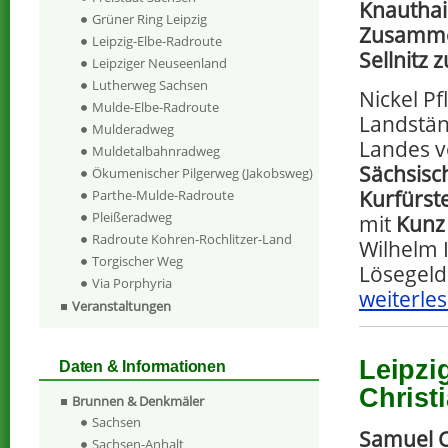
Knauthai
Grüner Ring Leipzig
Zusammen
Leipzig-Elbe-Radroute
Sellnitz 
Leipziger Neuseenland
Lutherweg Sachsen
Nickel Pf
Mulde-Elbe-Radroute
Landstän
Mulderadweg
Landes v
Muldetalbahnradweg
Sächsisc
Ökumenischer Pilgerweg (Jakobsweg)
Kurfürste
Parthe-Mulde-Radroute
Pleißeradweg
mit
Kunz
Radroute Kohren-Rochlitzer-Land
Wilhelm 
Torgischer Weg
Lösegeld
Via Porphyria
weiterles
Veranstaltungen
Leipzi
Daten & Informationen
Christ
Brunnen & Denkmäler
Sachsen
Samuel C
Sachsen-Anhalt