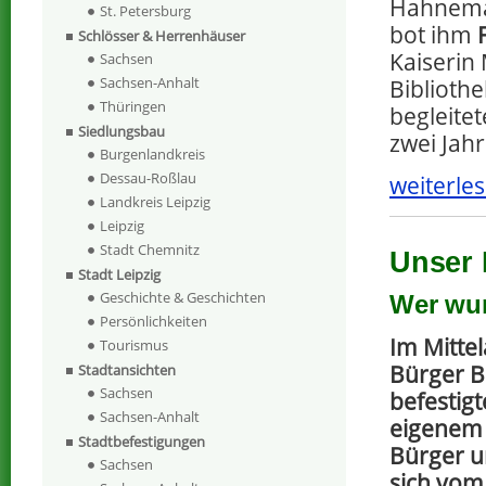
Hahnema
St. Petersburg
bot ihm
Schlösser & Herrenhäuser
Kaiserin 
Sachsen
Sachsen-Anhalt
Biblioth
Thüringen
begleite
Siedlungsbau
zwei Jahr
Burgenlandkreis
Dessau-Roßlau
weiterles
Landkreis Leipzig
Leipzig
Stadt Chemnitz
Unser 
Stadt Leipzig
Geschichte & Geschichten
Wer wu
Persönlichkeiten
Im Mitte
Tourismus
Bürger B
Stadtansichten
Sachsen
befestigt
Sachsen-Anhalt
eigenem 
Stadtbefestigungen
Bürger u
Sachsen
sich vom