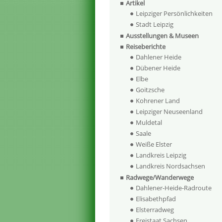
Artikel
Leipziger Persönlichkeiten
Stadt Leipzig
Ausstellungen & Museen
Reiseberichte
Dahlener Heide
Dübener Heide
Elbe
Goitzsche
Kohrener Land
Leipziger Neuseenland
Muldetal
Saale
Weiße Elster
Landkreis Leipzig
Landkreis Nordsachsen
Radwege/Wanderwege
Dahlener-Heide-Radroute
Elisabethpfad
Elsterradweg
Freistaat Sachsen