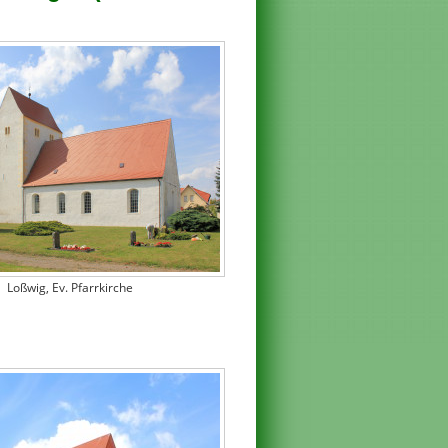
Loßwig, Ev. Pfarrkirche