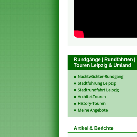
Rundgänge | Rundfahrten |
Touren Leipzig & Umland
Nachtwächter-Rundgang
Stadtführung Leipzig
Stadtrundfahrt Leipzig
ArchitekTouren
History-Touren
Meine Angebote
Artikel & Berichte