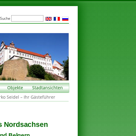
Suche
Objekte
Stadtansichten
rko Seidel – Ihr Gästeführer
is Nordsachsen
und Belgern