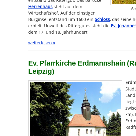
entstand das Rittergut. Das barocke
Herrenhaus
steht auf dem
Am
Wirtschaftshof. Auf der einstigen
Burginsel entstand um 1600 ein
Schloss
, das seine 
erhielt. Unweit des Rittergutes steht die
Ev. Johanne
dem 17. und 18. Jahrhundert.
weiterlesen »
Ev. Pfarrkirche Erdmannshain (Ra
Leipzig)
Erdm
Stad
Land
liegt
zwis
km). 
Erdm
Radf