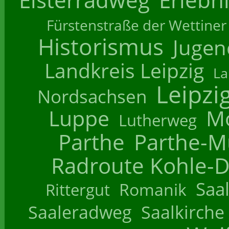
Fürstenstraße der Wettiner
Historismus
Jugend
Landkreis Leipzig
La
Leipzi
Nordsachsen
Luppe
M
Lutherweg
Parthe
Parthe-M
Radroute Kohle-D
Saa
Romanik
Rittergut
Saaleradweg
Saalkirche