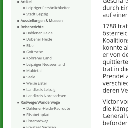
Geschäft
Artikel
durch Ein
Leipziger Persönlichkeiten
auf einer
Stadt Leipzig
Ausstellungen & Museen
1788 trat
Reiseberichte
österrei
Dahlener Heide
Koalitio
Dübener Heide
Elbe
konnte a
Goitzsche
er von d
Kohrener Land
quittier
Leipziger Neuseenland
trat in d
Muldetal
Prendel 
Saale
verschie
Weiße Elster
deren Ve
Landkreis Leipzig
Landkreis Nordsachsen
Victor vo
Radwege/Wanderwege
die Kämp
Dahlener-Heide-Radroute
General 
Elisabethpfad
Elsterradweg
beförder
Freistaat Sachsen