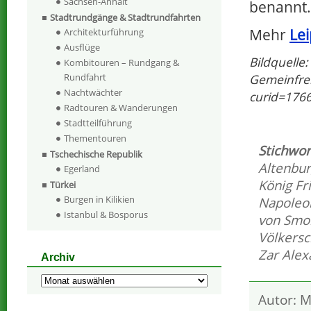
Sachsen-Anhalt
benannt.
Stadtrundgänge & Stadtrundfahrten
Mehr
Lei
Architekturführung
Ausflüge
Bildquelle
Kombitouren – Rundgang &
Gemeinfrei
Rundfahrt
Nachtwächter
curid=176
Radtouren & Wanderungen
Stadtteilführung
Thementouren
Stichwor
Tschechische Republik
Altenbu
Egerland
König Fr
Türkei
Burgen in Kilikien
Napoleo
Istanbul & Bosporus
von Smo
Völkersc
Zar Alex
Archiv
Archiv
Autor: M