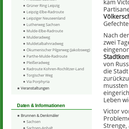
kam Vict
Grüner Ring Leipzig
Partisan
Leipzig-Elbe-Radroute
Völkersch
Leipziger Neuseenland
Gefechten
Lutherweg Sachsen
Mulde-Elbe-Radroute
Nach der
Mulderadweg
zwei Tag
Muldetalbahnradweg
eingenom
Ökumenischer Pilgerweg (Jakobsweg)
Stadtko
Parthe-Mulde-Radroute
von Russ
Pleißeradweg
Radroute Kohren-Rochlitzer-Land
die Stad
Torgischer Weg
zurückzu
Via Porphyria
mussten 
Veranstaltungen
eingerich
Leben wi
Daten & Informationen
Victor vo
Brunnen & Denkmäler
Probleme
Sachsen
Strenge, 
Sachsen-Anhalt