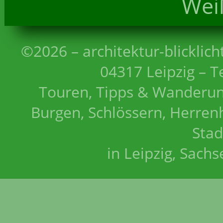
Wei
©2026 – architektur-blicklich
04317 Leipzig – T
Touren, Tipps & Wanderun
Burgen, Schlössern, Herrenh
Stad
in Leipzig, Sach