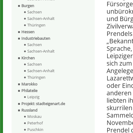
Fürsorge.
Burgen
unbürokr
Sachsen
und Bürg
Sachsen-Anhalt
Zivilver
Thüringen
Hessen
Prendels
Industriebauten
„Bekannt
Sachsen
Sprache, 
Sachsen-Anhalt
Leipzige
Kirchen
sich zum 
Sachsen
Angelege
Sachsen-Anhalt
Lazarett
Thüringen
oder Ein
Marokko
Philatelie
anderen 
Leipzig
liebten 
Projekt: stadteigenart.de
skurrilen
Russland
Sammelob
Moskau
November
Peterhof
Prendel 
Puschkin