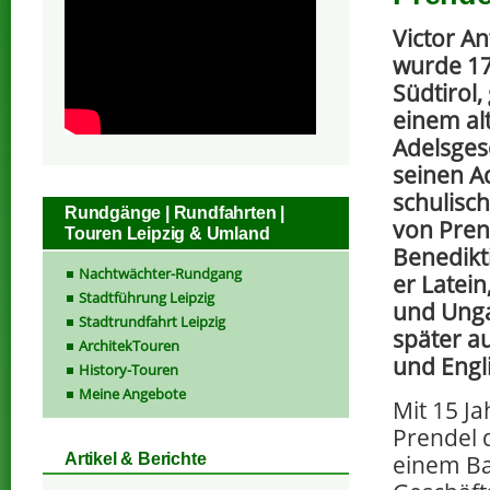
Victor A
wurde 17
Südtirol
einem alt
Adelsges
seinen Ad
schulisch
Rundgänge | Rundfahrten |
von Pren
Touren Leipzig & Umland
Benedikt
Nachtwächter-Rundgang
er Latein
Stadtführung Leipzig
und Unga
Stadtrundfahrt Leipzig
später a
ArchitekTouren
und Engl
History-Touren
Meine Angebote
Mit 15 Ja
Prendel d
einem B
Artikel & Berichte