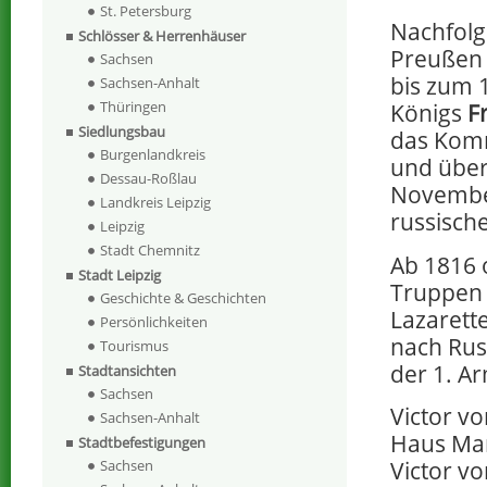
St. Petersburg
Nachfolg
Schlösser & Herrenhäuser
Preußen 
Sachsen
bis zum 1
Sachsen-Anhalt
Thüringen
Königs
F
Siedlungsbau
das Komm
Burgenlandkreis
und übe
Dessau-Roßlau
November
Landkreis Leipzig
russisch
Leipzig
Stadt Chemnitz
Ab 1816 
Stadt Leipzig
Truppen 
Geschichte & Geschichten
Lazarett
Persönlichkeiten
nach Rus
Tourismus
der 1. A
Stadtansichten
Sachsen
Victor v
Sachsen-Anhalt
Haus Mar
Stadtbefestigungen
Sachsen
Victor vo