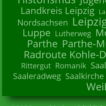
Landkreis Leipzig
La
Leipzi
Nordsachsen
Luppe
M
Lutherweg
Parthe
Parthe-M
Radroute Kohle-D
Saa
Romanik
Rittergut
Saaleradweg
Saalkirche
Wei