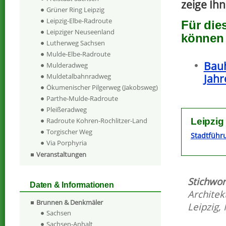
zeige Ihn
Grüner Ring Leipzig
Leipzig-Elbe-Radroute
Für die
Leipziger Neuseenland
können 
Lutherweg Sachsen
Mulde-Elbe-Radroute
Bauh
Mulderadweg
Jahr
Muldetalbahnradweg
Ökumenischer Pilgerweg (Jakobsweg)
Parthe-Mulde-Radroute
Pleißeradweg
Radroute Kohren-Rochlitzer-Land
Leipzig
Torgischer Weg
Stadtführ
Via Porphyria
Veranstaltungen
Stichwor
Daten & Informationen
Architek
Brunnen & Denkmäler
Leipzig
,
Sachsen
Sachsen-Anhalt