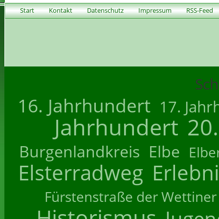
Start
Kontakt
Datenschutz
Impressum
RSS-Feed
Sch
16. Jahrhundert
17. Jahr
Jahrhundert
20
Burgenlandkreis
Elbe
Elbe
Elsterradweg
Erlebn
Fürstenstraße der Wettiner
Historismus
Jugend