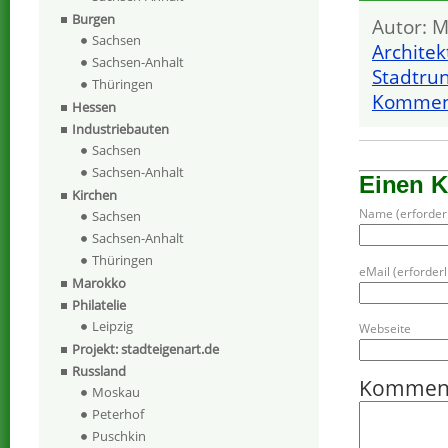
Burgen
Autor: M
Sachsen
Archite
Sachsen-Anhalt
Stadtru
Thüringen
Komment
Hessen
Industriebauten
Sachsen
Sachsen-Anhalt
Einen 
Kirchen
Name (erforderl
Sachsen
Sachsen-Anhalt
Thüringen
eMail (erforderli
Marokko
Philatelie
Leipzig
Webseite
Projekt: stadteigenart.de
Russland
Kommen
Moskau
Peterhof
Puschkin