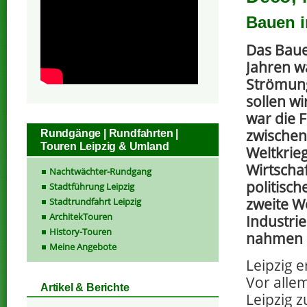
Bauen i
Das Baue
Jahren w
Strömung
sollen wi
war die F
zwischen
Rundgänge | Rundfahrten |
Touren Leipzig & Umland
Weltkrie
Wirtscha
Nachtwächter-Rundgang
politische
Stadtführung Leipzig
zweite W
Stadtrundfahrt Leipzig
ArchitekTouren
Industrie
History-Touren
nahmen a
Meine Angebote
Leipzig 
Vor alle
Artikel & Berichte
Leipzig 