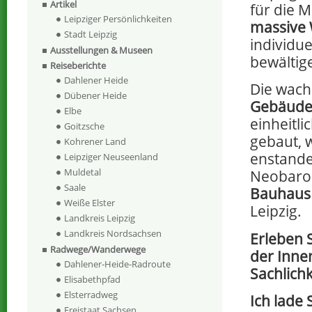
Artikel
für die 
Leipziger Persönlichkeiten
massive
Stadt Leipzig
individu
Ausstellungen & Museen
bewältig
Reiseberichte
Dahlener Heide
Die wach
Dübener Heide
Gebäud
Elbe
einheitli
Goitzsche
gebaut, 
Kohrener Land
enstande
Leipziger Neuseenland
Muldetal
Neobaroc
Saale
Bauhaus 
Weiße Elster
Leipzig.
Landkreis Leipzig
Landkreis Nordsachsen
Erleben S
Radwege/Wanderwege
der Inne
Dahlener-Heide-Radroute
Sachlichk
Elisabethpfad
Elsterradweg
Ich lade 
Freistaat Sachsen