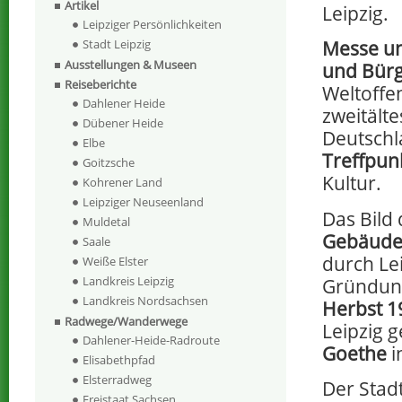
Artikel
Leipzig.
Leipziger Persönlichkeiten
Stadt Leipzig
Messe u
Ausstellungen & Museen
und Bürg
Reiseberichte
Weltoffe
Dahlener Heide
zweitält
Dübener Heide
Deutschl
Elbe
Treffpun
Goitzsche
Kultur.
Kohrener Land
Leipziger Neuseenland
Das Bild
Muldetal
Gebäuden
Saale
durch Le
Weiße Elster
Landkreis Leipzig
Gründung
Landkreis Nordsachsen
Herbst 1
Radwege/Wanderwege
Leipzig g
Dahlener-Heide-Radroute
Goethe
i
Elisabethpfad
Elsterradweg
Der Stad
Freistaat Sachsen