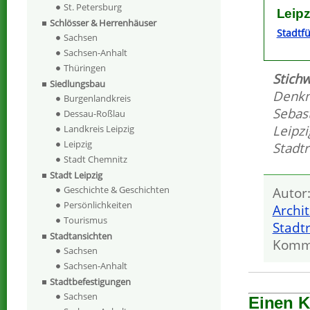
St. Petersburg
Leipz
Schlösser & Herrenhäuser
Stadtf
Sachsen
Sachsen-Anhalt
Thüringen
Stichw
Siedlungsbau
Denk
Burgenlandkreis
Sebas
Dessau-Roßlau
Leipz
Landkreis Leipzig
Leipzig
Stadt
Stadt Chemnitz
Stadt Leipzig
Geschichte & Geschichten
Autor
Persönlichkeiten
Archi
Tourismus
Stadt
Stadtansichten
Komm
Sachsen
Sachsen-Anhalt
Stadtbefestigungen
Sachsen
Einen 