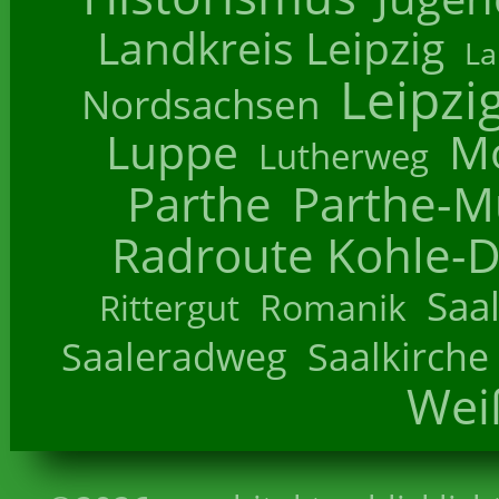
Landkreis Leipzig
La
Leipzi
Nordsachsen
Luppe
M
Lutherweg
Parthe
Parthe-M
Radroute Kohle-D
Saa
Romanik
Rittergut
Saaleradweg
Saalkirche
Wei