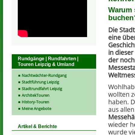
Warum s
buchen
Die Stadt
eine übe
Geschicht
in dieser
der noc
Rundgänge | Rundfahrten |
Touren Leipzig & Umland
Messesta
Weltmess
Nachtwächter-Rundgang
Stadtführung Leipzig
Wohlhab
Stadtrundfahrt Leipzig
wollten z
ArchitekTouren
haben. D
History-Touren
aus alle
Meine Angebote
Messehä
wieder h
Artikel & Berichte
wurde vie