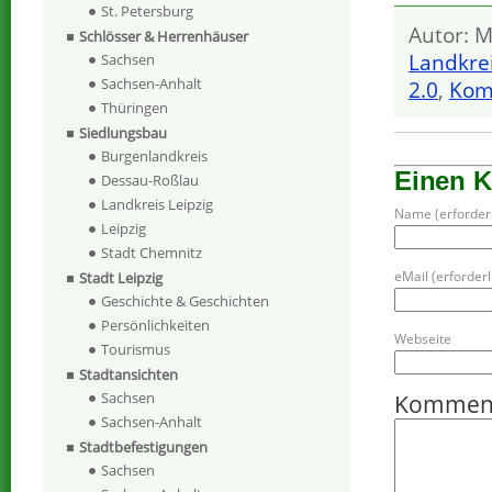
St. Petersburg
Autor: M
Schlösser & Herrenhäuser
Landkrei
Sachsen
Sachsen-Anhalt
2.0
,
Kom
Thüringen
Siedlungsbau
Burgenlandkreis
Einen 
Dessau-Roßlau
Landkreis Leipzig
Name (erforderl
Leipzig
Stadt Chemnitz
eMail (erforderli
Stadt Leipzig
Geschichte & Geschichten
Persönlichkeiten
Webseite
Tourismus
Stadtansichten
Sachsen
Kommen
Sachsen-Anhalt
Stadtbefestigungen
Sachsen