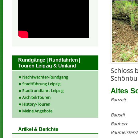
Rundgänge | Rundfahrten |
Touren Leipzig & Umland
Schloss 
Schönbur
Nachtwächter-Rundgang
Stadtführung Leipzig
Altes S
Stadtrundfahrt Leipzig
ArchitekTouren
Bauzeit
History-Touren
Meine Angebote
Baustil
Bauherr
Artikel & Berichte
Baumeister/A