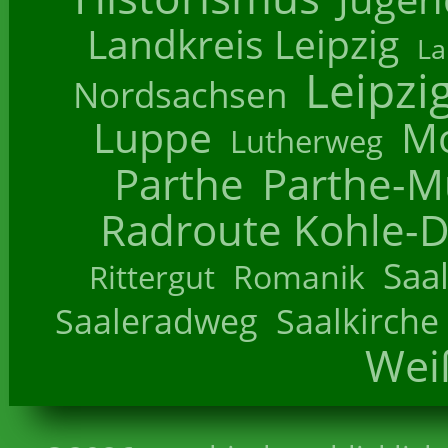
Landkreis Leipzig
La
Leipzi
Nordsachsen
Luppe
M
Lutherweg
Parthe
Parthe-M
Radroute Kohle-D
Saa
Romanik
Rittergut
Saaleradweg
Saalkirche
Wei