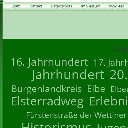
Start
Kontakt
Datenschutz
Impressum
RSS-Feed
Sch
16. Jahrhundert
17. Jahr
Jahrhundert
20
Burgenlandkreis
Elbe
Elbe
Elsterradweg
Erlebn
Fürstenstraße der Wettiner
Historismus
Jugend