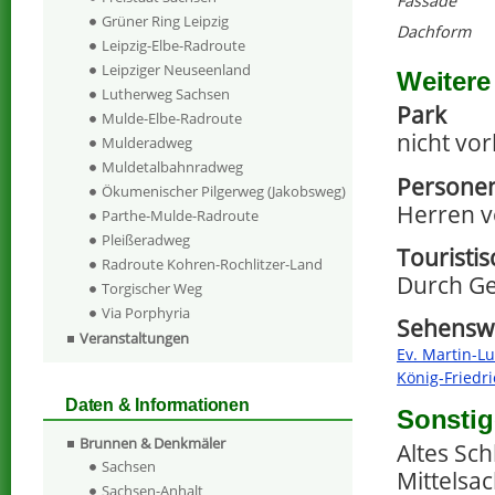
Fassade
Grüner Ring Leipzig
Dachform
Leipzig-Elbe-Radroute
Leipziger Neuseenland
Weitere
Lutherweg Sachsen
Park
Mulde-Elbe-Radroute
nicht vo
Mulderadweg
Muldetalbahnradweg
Personen
Ökumenischer Pilgerweg (Jakobsweg)
Herren v
Parthe-Mulde-Radroute
Pleißeradweg
Touristi
Radroute Kohren-Rochlitzer-Land
Durch Ge
Torgischer Weg
Via Porphyria
Sehenswe
Veranstaltungen
Ev. Martin-L
König-Friedr
Daten & Informationen
Sonstig
Brunnen & Denkmäler
Altes Sc
Sachsen
Mittelsa
Sachsen-Anhalt