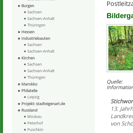
Postleitz
Burgen
Sachsen
Bilderg
Sachsen-Anhalt
Thüringen
Hessen
Industriebauten
Sachsen
Sachsen-Anhalt
Kirchen
Sachsen
Sachsen-Anhalt
Thüringen
Quelle:
Marokko
Informatio
Philatelie
Leipzig
Stichwor
Projekt: stadteigenart.de
13. Jahr
Russland
Landkrei
Moskau
von Sch
Peterhof
Puschkin