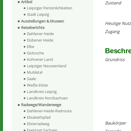
Artikel
Zustand
Leipziger Persönlichkeiten
Stadt Leipzig
Ausstellungen & Museen
Heutige Nut
Reiseberichte
Zugang
Dahlener Heide
Dübener Heide
Elbe
Beschr
Goitzsche
Grundriss
Kohrener Land
Leipziger Neuseenland
Muldetal
Saale
Weiße Elster
Landkreis Leipzig
Landkreis Nordsachsen
Radwege/Wanderwege
Dahlener-Heide-Radroute
Elisabethpfad
Baukörper
Elsterradweg
Freistaat Sachsen