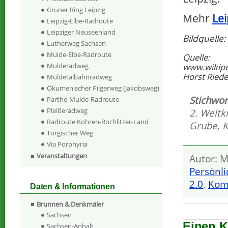
Grüner Ring Leipzig
Mehr
Lei
Leipzig-Elbe-Radroute
Leipziger Neuseenland
Bildquelle
Lutherweg Sachsen
Mulde-Elbe-Radroute
Quelle:
www.wikipe
Mulderadweg
Horst Riedel
Muldetalbahnradweg
Ökumenischer Pilgerweg (Jakobsweg)
Stichwor
Parthe-Mulde-Radroute
Pleißeradweg
2. Weltk
Radroute Kohren-Rochlitzer-Land
Grube
,
K
Torgischer Weg
Via Porphyria
Veranstaltungen
Autor: M
Persönli
2.0
,
Kom
Daten & Informationen
Brunnen & Denkmäler
Sachsen
Einen 
Sachsen-Anhalt