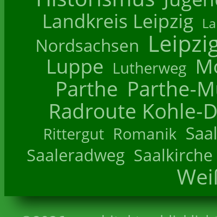
Landkreis Leipzig
La
Leipzi
Nordsachsen
Luppe
M
Lutherweg
Parthe
Parthe-M
Radroute Kohle-D
Saa
Romanik
Rittergut
Saaleradweg
Saalkirche
Wei