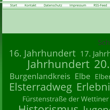
Start
Kontakt
Datenschutz
Impressum
RSS-Feed
Sch
16. Jahrhundert
17. Jahr
Jahrhundert
20
Burgenlandkreis
Elbe
Elbe
Elsterradweg
Erlebn
Fürstenstraße der Wettiner
Historismus
Jugend