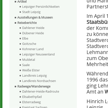
und Hann
Artikel
Partners
Leipziger Persönlichkeiten
Stadt Leipzig
Im April
Ausstellungen & Museen
Staatsbü
Reiseberichte
der Komm
Dahlener Heide
zu könne
Dübener Heide
Elbe
Stadtvero
Goitzsche
Stadtver
Kohrener Land
Lehmann
Leipziger Neuseenland
zum Ober
Muldetal
Mehrheit
Saale
Weiße Elster
Während 
Landkreis Leipzig
1996 da
Landkreis Nordsachsen
ging Leh
Radwege/Wanderwege
Amt an
W
Dahlener-Heide-Radroute
Elisabethpfad
Hinrich 
Elsterradweg
Leipzig.
Freistaat Sachsen