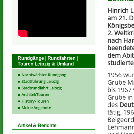
Hinrich
am 21. D
Königsbe
2. Weltkr
nach Ha
beendete
dem Abit
Rundgänge | Rundfahrten |
studierte
Touren Leipzig & Umland
1956 wur
Nachtwächter-Rundgang
Grube Mi
Stadtführung Leipzig
Stadtrundfahrt Leipzig
bis 1967
ArchitekTouren
Grube in
History-Touren
des
Deut
Meine Angebote
tätig, 19
Beigeord
Lehman
Artikel & Berichte