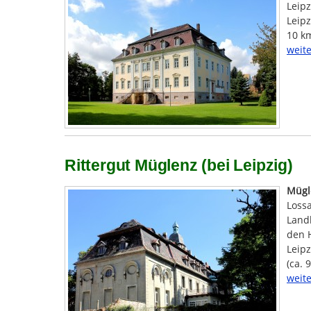
Leipz
Leipz
10 k
weite
Rittergut Müglenz (bei Leipzig)
Mügl
Loss
Landk
den 
Leipz
(ca. 
weite