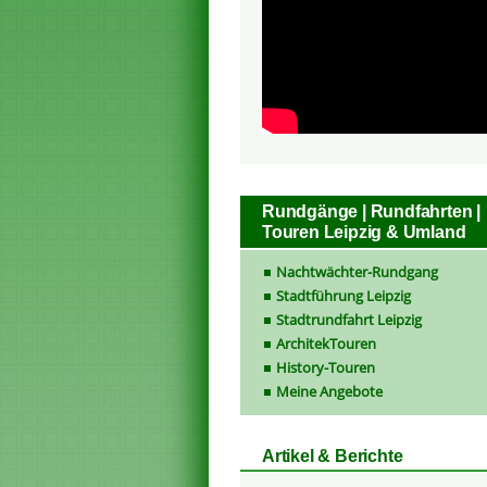
Rundgänge | Rundfahrten |
Touren Leipzig & Umland
Nachtwächter-Rundgang
Stadtführung Leipzig
Stadtrundfahrt Leipzig
ArchitekTouren
History-Touren
Meine Angebote
Artikel & Berichte