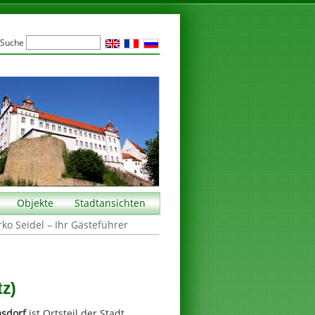
Suche
Objekte
Stadtansichten
rko Seidel – Ihr Gästeführer
tz)
sdorf
ist Ortsteil der Stadt