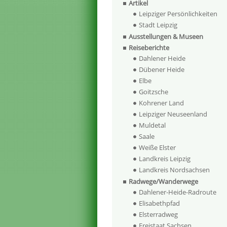
Artikel
Leipziger Persönlichkeiten
Stadt Leipzig
Ausstellungen & Museen
Reiseberichte
Dahlener Heide
Dübener Heide
Elbe
Goitzsche
Kohrener Land
Leipziger Neuseenland
Muldetal
Saale
Weiße Elster
Landkreis Leipzig
Landkreis Nordsachsen
Radwege/Wanderwege
Dahlener-Heide-Radroute
Elisabethpfad
Elsterradweg
Freistaat Sachsen