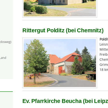
Rittergut Polditz (bei Chemnitz)
Poldi
kobsweg)
Leis
Mitte
Freib
-Land
Chem
Grim
18 k
Ev. Pfarrkirche Beucha (bei Leipz