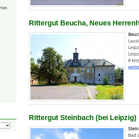
rten
Rittergut Beucha, Neues Herrenh
Beuc
Laus
Leipz
Leipz
8 km)
weite
Rittergut Steinbach (bei Leipzig)
Stei
Bad 