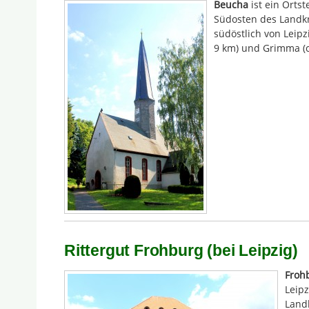
Beucha
ist ein Ortst
Südosten des Landkre
südöstlich von Leipz
9 km) und Grimma (c
Rittergut Frohburg (bei Leipzig)
Froh
Leip
Landk