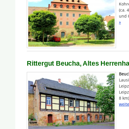
Kohre
(ca. 
und 
»
Rittergut Beucha, Altes Herrenha
Beuc
Laus
Leipz
Leipz
8 km)
weite