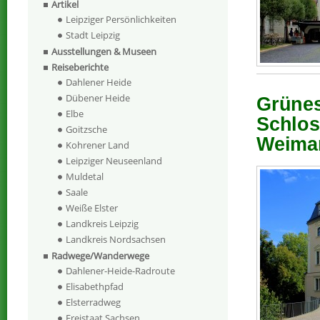
Artikel
Leipziger Persönlichkeiten
Stadt Leipzig
Ausstellungen & Museen
Reiseberichte
Dahlener Heide
Dübener Heide
Grünes
Elbe
Schlos
Goitzsche
Weima
Kohrener Land
Leipziger Neuseenland
Muldetal
Saale
Weiße Elster
Landkreis Leipzig
Landkreis Nordsachsen
Radwege/Wanderwege
Dahlener-Heide-Radroute
Elisabethpfad
Elsterradweg
Freistaat Sachsen