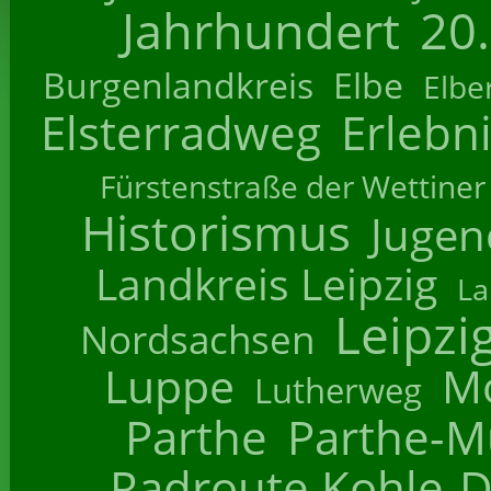
Jahrhundert
20
Burgenlandkreis
Elbe
Elbe
Elsterradweg
Erlebn
Fürstenstraße der Wettiner
Historismus
Jugend
Landkreis Leipzig
La
Leipzi
Nordsachsen
Luppe
M
Lutherweg
Parthe
Parthe-M
Radroute Kohle-D