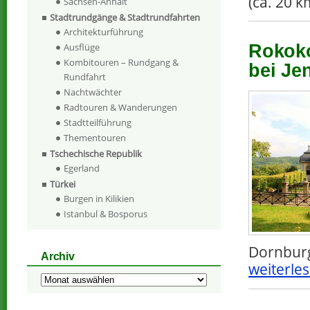
(ca. 20 k
Sachsen-Anhalt
Stadtrundgänge & Stadtrundfahrten
Architekturführung
Rokoko
Ausflüge
Kombitouren – Rundgang &
bei Je
Rundfahrt
Nachtwächter
Radtouren & Wanderungen
Stadtteilführung
Thementouren
Tschechische Republik
Egerland
Türkei
Burgen in Kilikien
Istanbul & Bosporus
Dornburg
Archiv
weiterles
Archiv