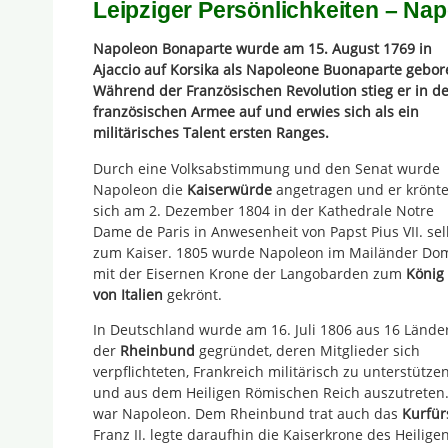
Leipziger Persönlichkeiten – Na
Napoleon Bonaparte wurde am 15. August 1769 in
Ajaccio auf Korsika als Napoleone Buonaparte gebor
Während der Französischen Revolution stieg er in d
französischen Armee auf und erwies sich als ein
militärisches Talent ersten Ranges.
Durch eine Volksabstimmung und den Senat wurde
Napoleon die
Kaiserwürde
angetragen und er krönt
sich am 2. Dezember 1804 in der Kathedrale Notre
Dame de Paris in Anwesenheit von Papst Pius VII. sel
zum Kaiser. 1805 wurde Napoleon im Mailänder Do
mit der Eisernen Krone der Langobarden zum
König
von Italien
gekrönt.
In Deutschland wurde am 16. Juli 1806 aus 16 Lände
der
Rheinbund
gegründet, deren Mitglieder sich
verpflichteten, Frankreich militärisch zu unterstütze
und aus dem Heiligen Römischen Reich auszutreten
war Napoleon. Dem Rheinbund trat auch das
Kurfür
Franz II. legte daraufhin die Kaiserkrone des Heilig