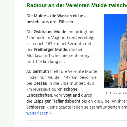
Radtour an der Vereinten Mulde zwisc
Die Mulde – die Wasserreiche –
besteht aus drei Flüssen.
Die
Zwickauer Mulde
entspringt bei
Schöneck im Vogtland und vereinigt
sich nach 167 km bei Sermuth mit
der
Freiberger Mulde
, die bei
Moldava in Tschechien entspringt
und 124 km lang ist.
Ab
Sermuth
fließt die Vereinte Mulde
– oder nur Mulde – 147 km, bevor sie
bei
Dessau
in die Elbe mündet. 438
km Flusslauf durch
schöne
Eilenburg, Ev
Landschaften
, vom
Vogtland
durch
die
Leipziger Tieflandsbucht
bis an die Elbe. An ihr
Schlösser
, kleine Städte leben seit Jahrhunderten a
weiterlesen »