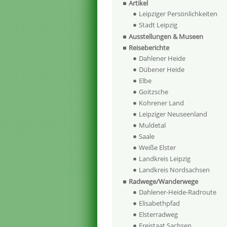
Artikel
Leipziger Persönlichkeiten
Stadt Leipzig
Ausstellungen & Museen
Reiseberichte
Dahlener Heide
Dübener Heide
Elbe
Goitzsche
Kohrener Land
Leipziger Neuseenland
Muldetal
Saale
Weiße Elster
Landkreis Leipzig
Landkreis Nordsachsen
Radwege/Wanderwege
Dahlener-Heide-Radroute
Elisabethpfad
Elsterradweg
Freistaat Sachsen