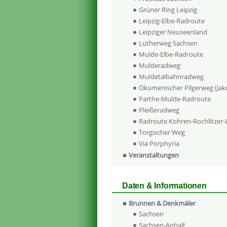
Grüner Ring Leipzig
Leipzig-Elbe-Radroute
Leipziger Neuseenland
Lutherweg Sachsen
Mulde-Elbe-Radroute
Mulderadweg
Muldetalbahnradweg
Ökumenischer Pilgerweg (Ja
Parthe-Mulde-Radroute
Pleißeradweg
Radroute Kohren-Rochlitzer
Torgischer Weg
Via Porphyria
Veranstaltungen
Daten & Informationen
Brunnen & Denkmäler
Sachsen
Sachsen-Anhalt