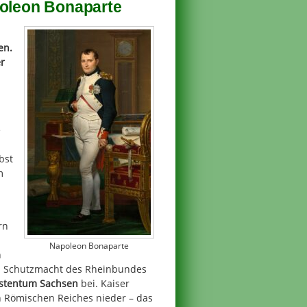
poleon Bonaparte
en.
er
e
bst
m
rn
Napoleon Bonaparte
n
. Schutzmacht des Rheinbundes
stentum Sachsen
bei. Kaiser
en Römischen Reiches nieder – das