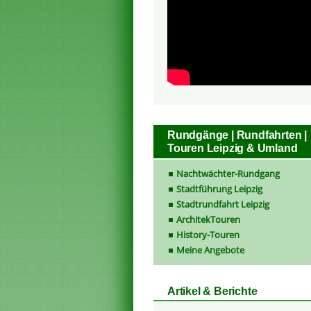
Rundgänge | Rundfahrten |
Touren Leipzig & Umland
Nachtwächter-Rundgang
Stadtführung Leipzig
Stadtrundfahrt Leipzig
ArchitekTouren
History-Touren
Meine Angebote
Artikel & Berichte