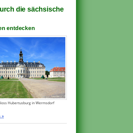
urch die sächsische
en entdecken
hloss Hubertusburg in Wermsdorf
 »