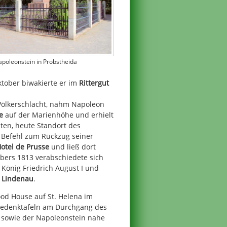
poleonstein in Probstheida
tober biwakierte er im
Rittergut
Völkerschlacht, nahm Napoleon
e
auf der Marienhöhe und erhielt
lten, heute Standort des
 Befehl zum Rückzug seiner
otel de Prusse
und ließ dort
bers 1813 verabschiedete sich
König Friedrich August I und
g
Lindenau
.
od House auf St. Helena im
g Gedenktafeln am Durchgang des
 sowie der Napoleonstein nahe