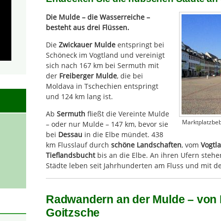
Die Mulde – die Wasserreiche –
besteht aus drei Flüssen.
Die
Zwickauer Mulde
entspringt bei
Schöneck im Vogtland und vereinigt
sich nach 167 km bei Sermuth mit
der
Freiberger Mulde
, die bei
Moldava in Tschechien entspringt
und 124 km lang ist.
Ab
Sermuth
fließt die Vereinte Mulde
Marktplatzbeb
– oder nur Mulde – 147 km, bevor sie
bei
Dessau
in die Elbe mündet. 438
km Flusslauf durch
schöne Landschaften
, vom
Vogtl
Tieflandsbucht
bis an die Elbe. An ihren Ufern steh
Städte leben seit Jahrhunderten am Fluss und mit d
Radwandern an der Mulde – von E
Goitzsche