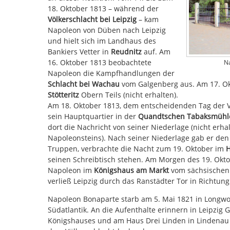
18. Oktober 1813 – während der
Völkerschlacht bei Leipzig
– kam
Napoleon von Düben nach Leipzig
und hielt sich im Landhaus des
Bankiers Vetter in
Reudnitz
auf. Am
16. Oktober 1813 beobachtete
Na
Napoleon die Kampfhandlungen der
Schlacht bei Wachau
vom Galgenberg aus. Am 17. Ok
Stötteritz
Obern Teils (nicht erhalten).
Am 18. Oktober 1813, dem entscheidenden Tag der 
sein Hauptquartier in der
Quandtschen Tabaksmühl
dort die Nachricht von seiner Niederlage (nicht erha
Napoleonsteins). Nach seiner Niederlage gab er den
Truppen, verbrachte die Nacht zum 19. Oktober im
H
seinen Schreibtisch stehen. Am Morgen des 19. Okto
Napoleon im
Königshaus am Markt
vom sächsischen 
verließ Leipzig durch das Ranstädter Tor in Richtun
Napoleon Bonaparte starb am 5. Mai 1821 in Longwo
Südatlantik. An die Aufenthalte erinnern in Leipzi
Königshauses und am Haus Drei Linden in Lindenau