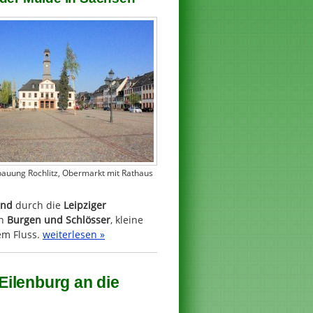
auung Rochlitz, Obermarkt mit Rathaus
and
durch die
Leipziger
en
Burgen und Schlösser
, kleine
em Fluss.
weiterlesen »
ilenburg an die