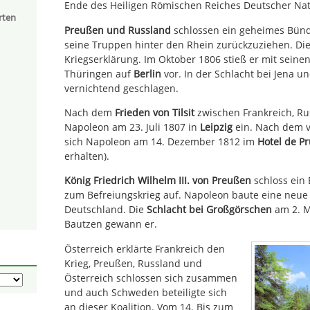
Ende des Heiligen Römischen Reiches Deutscher Nat
rten
Preußen und Russland
schlossen ein geheimes Bünd
seine Truppen hinter den Rhein zurückzuziehen. Die
Kriegserklärung. Im Oktober 1806 stieß er mit sein
Thüringen auf
Berlin
vor. In der Schlacht bei Jena 
vernichtend geschlagen.
Nach dem
Frieden von Tilsit
zwischen Frankreich, Ru
Napoleon am 23. Juli 1807 in
Leipzig
ein. Nach dem v
sich Napoleon am 14. Dezember 1812 im
Hotel de P
erhalten).
König Friedrich Wilhelm III. von Preußen
schloss ein 
zum Befreiungskrieg auf. Napoleon baute eine neue
Deutschland. Die
Schlacht bei Großgörschen
am 2. M
Bautzen gewann er.
Österreich erklärte Frankreich den
Krieg, Preußen, Russland und
Österreich schlossen sich zusammen
und auch Schweden beteiligte sich
an dieser Koalition. Vom 14. Bis zum